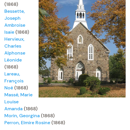
(1868)
Bessette,
Joseph
Ambroise
Isaïe
(1868)
Hervieux,
Charles
Alphonse
Léonide
(1868)
Lareau,
François
Noé
(1868)
Massé, Marie
Louise
Amanda
(1868)
Morin, Georgina
(1868)
Perron, Elmire Rosine
(1868)