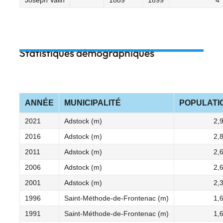
Joseph Valin
1889
1899
4
Statistiques démographiques
ANNÉE
MUNICIPALITÉ
POPULATI
2021
Adstock (m)
2,
2016
Adstock (m)
2,
2011
Adstock (m)
2,
2006
Adstock (m)
2,
2001
Adstock (m)
2,
1996
Saint-Méthode-de-Frontenac (m)
1,
1991
Saint-Méthode-de-Frontenac (m)
1,