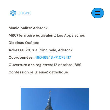
Skip
to
Paroisse:
Saint-Méthode
content
Municipalité:
Adstock
MRC/Territoire équivalent:
Les Appalaches
Diocèse:
Québec
Adresse:
28, rue Principale, Adstock
Coordonnées:
46.046848,-71.078417
Ouverture des registres:
12 octobre 1889
Confession religieuse:
catholique