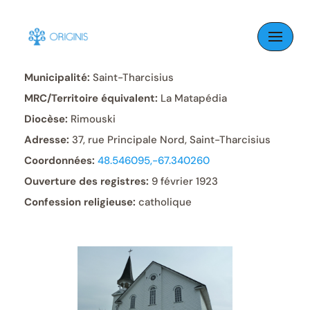
Skip
to
Paroisse:
Saint-Tharcisius
content
Municipalité:
Saint-Tharcisius
MRC/Territoire équivalent:
La Matapédia
Diocèse:
Rimouski
Adresse:
37, rue Principale Nord, Saint-Tharcisius
Coordonnées:
48.546095,-67.340260
Ouverture des registres:
9 février 1923
Confession religieuse:
catholique