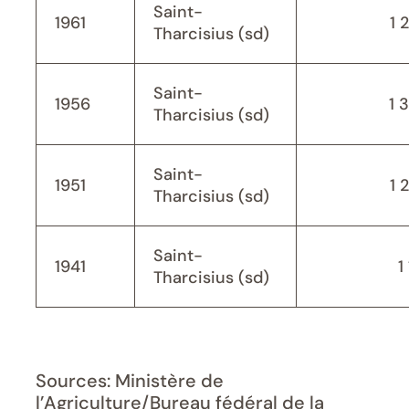
Saint-
1961
1 
Tharcisius (sd)
Saint-
1956
1 
Tharcisius (sd)
Saint-
1951
1 
Tharcisius (sd)
Saint-
1941
1
Tharcisius (sd)
Sources: Ministère de
l’Agriculture/Bureau fédéral de la