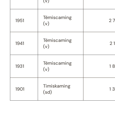
(v)
Témiscaming
1951
2 
(v)
Témiscaming
1941
2 
(v)
Témiscaming
1931
1 
(v)
Timiskaming
1901
1 
(sd)