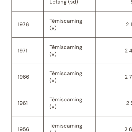
Letang (sd)
Témiscaming
1976
2 
(v)
Témiscaming
1971
2 
(v)
Témiscaming
1966
2 
(v)
Témiscaming
1961
2 
(v)
Témiscaming
1956
2 