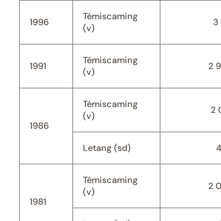
Témiscaming
1996
3 
(v)
Témiscaming
1991
2 
(v)
Témiscaming
2 
(v)
1986
Letang (sd)
Témiscaming
2 
(v)
1981