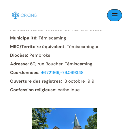
Skip
to
content
Paroisse:
Sainte-Thérèse-de-l’Enfant-Jésus
Municipalité:
Témiscaming
MRC/Territoire équivalent:
Témiscamingue
Diocèse:
Pembroke
Adresse:
60, rue Boucher, Témiscaming
Coordonnées:
46.721169,-79.099348
Ouverture des registres:
13 octobre 1919
Confession religieuse:
catholique