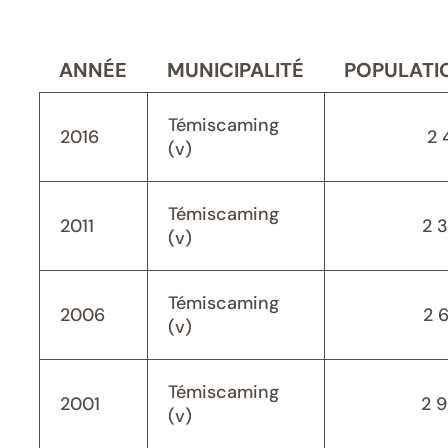
ANNÉE
MUNICIPALITÉ
POPULATI
Témiscaming
2016
2 
(v)
Témiscaming
2011
2 
(v)
Témiscaming
2006
2 
(v)
Témiscaming
2001
2 
(v)