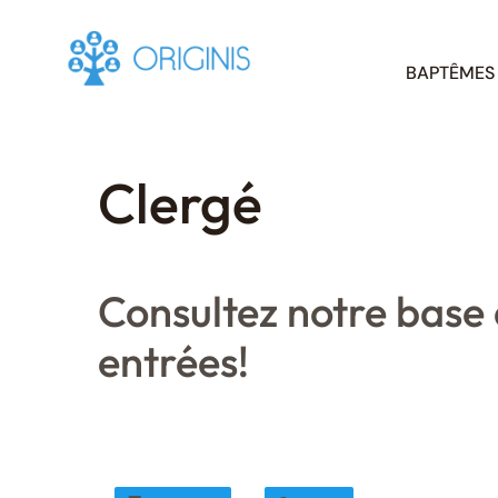
Skip
BAPTÊMES
to
content
Clergé
Consultez notre bas
entrées!