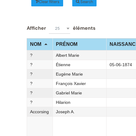
Clear filters
Search
Afficher
éléments
25
NOM
PRÉNOM
NAISSANC
?
Albert Marie
?
Étienne
05-06-1874
?
Eugène Marie
?
François Xavier
?
Gabriel Marie
?
Hilarion
Accorsing
Joseph A.