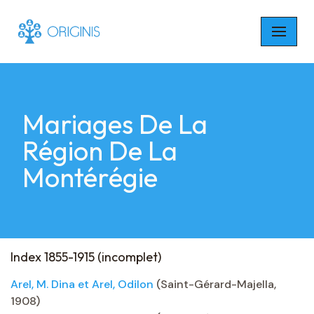
Skip
to
content
Mariages De La
Région De La
Montérégie
Index 1855-1915 (incomplet)
Arel, M. Dina et Arel, Odilon
(Saint-Gérard-Majella,
1908)