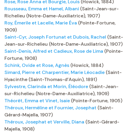
Rose, Rose Anna et Bourgie, Louis
(Howick, 1884)
Rousseau, Emma et Hamel, Albani
(Saint-Jean-sur-
Richelieu (Notre-Dame-Auxiliatrice), 1907)
Roy, Émerile et Lacelle, Marie Éva
(Pointe-Fortune,
1909)
Saint-Cyr, Joseph Fortunat et Dubois, Rachel
(Saint-
Jean-sur-Richelieu (Notre-Dame-Auxiliatrice), 1907)
Saint-Denis, Alfred et Cadieux, Rose de Lima
(Pointe-
Fortune, 1908)
Schink, Ovide et Rose, Agnès
(Howick, 1884)
Simard, Pierre et Charpentier, Marie Léocadie
(Saint-
Hyacinthe (Saint-Thomas-d’Aquin), 1891)
Sylvestre, Clarinda et Morin, Éléodore
(Saint-Jean-
sur-Richelieu (Notre-Dame-Auxiliatrice), 1909)
Théorêt, Emma et Vinet, Isaïe
(Pointe-Fortune, 1905)
Théroux, Herméline et Fournier, Josephat
(Saint-
Gérard-Majella, 1907)
Théroux, Josephat et Verville, Diana
(Saint-Gérard-
Majella, 1908)