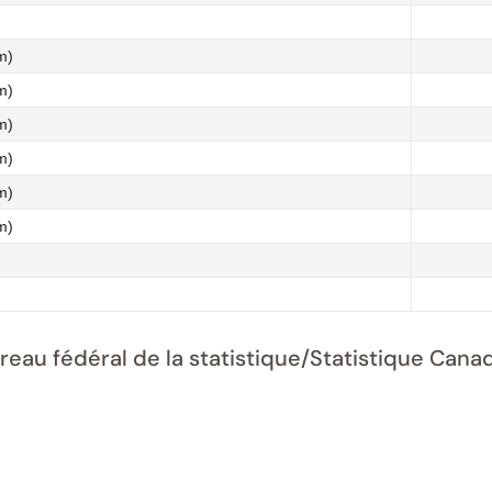
m)
m)
m)
m)
m)
m)
ureau fédéral de la statistique/Statistique Ca