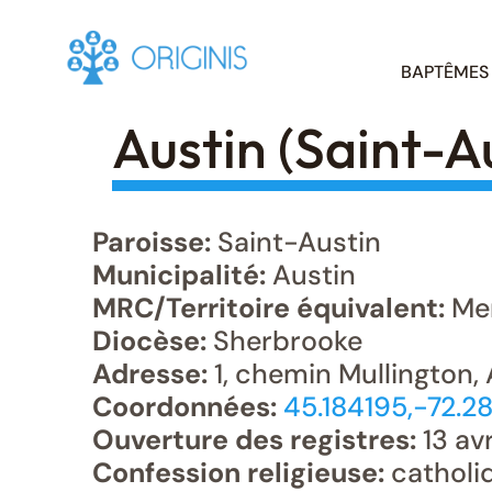
Skip
BAPTÊMES
to
content
Austin (Saint-A
Paroisse:
Saint-Austin
Municipalité:
Austin
MRC/Territoire équivalent:
Me
Diocèse:
Sherbrooke
Adresse:
1, chemin Mullington, 
Coordonnées:
45.184195,-72.2
Ouverture des registres:
13 avr
Confession religieuse:
catholi