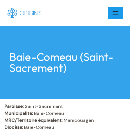
Skip
to
content
Baie-Comeau (Saint-
Sacrement)
Paroisse:
Saint-Sacrement
Municipalité:
Baie-Comeau
MRC/Territoire équivalent:
Manicouagan
Diocèse:
Baie-Comeau