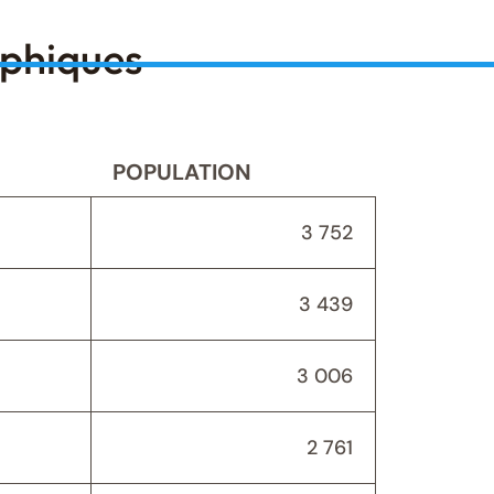
aphiques
POPULATION
3 752
3 439
3 006
2 761