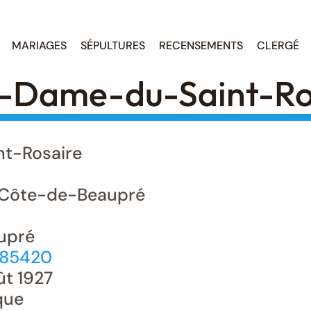
MARIAGES
SÉPULTURES
RECENSEMENTS
CLERGÉ
e-Dame-du-Saint-Ro
t-Rosaire
Côte-de-Beaupré
aupré
885420
ût 1927
que