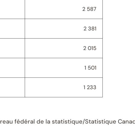
2 587
2 381
2 015
1 501
1 233
ureau fédéral de la statistique/Statistique Can