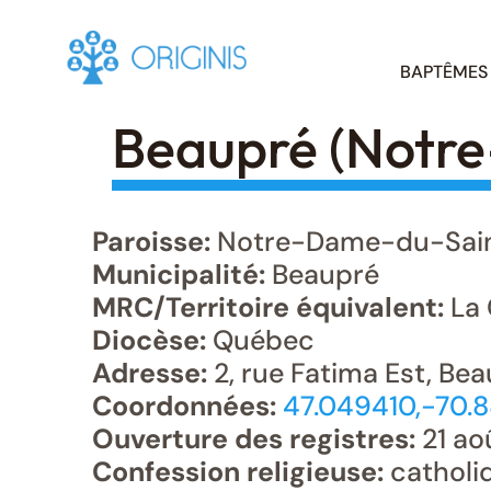
Skip
BAPTÊMES
to
content
Beaupré (Notr
Paroisse:
Notre-Dame-du-Sain
Municipalité:
Beaupré
MRC/Territoire équivalent:
La 
Diocèse:
Québec
Adresse:
2, rue Fatima Est, Be
Coordonnées:
47.049410,-70.
Ouverture des registres:
21 ao
Confession religieuse:
catholi