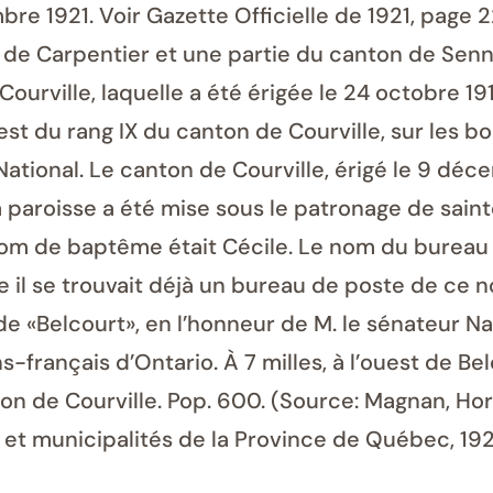
mbre 1921. Voir Gazette Officielle de 1921, page 
de Carpentier et une partie du canton de Senne
urville, laquelle a été érigée le 24 octobre 1918
’est du rang IX du canton de Courville, sur les bo
ational. Le canton de Courville, érigé le 9 dé
 paroisse a été mise sous le patronage de saint
 nom de baptême était Cécile. Le nom du bureau
il se trouvait déjà un bureau de poste de ce n
e «Belcourt», en l’honneur de M. le sénateur Na
français d’Ontario. À 7 milles, à l’ouest de Belco
on de Courville. Pop. 600. (Source: Magnan, Hor
et municipalités de la Province de Québec, 192