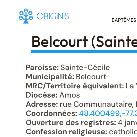
Skip
BAPTÊMES
to
content
Belcourt (Saint
Paroisse:
Sainte-Cécile
Municipalité:
Belcourt
MRC/Territoire équivalent:
La 
Diocèse:
Amos
Adresse:
rue Communautaire, 
Coordonnées:
48.400499,-77
Ouverture des registres:
4 jan
Confession religieuse:
catholi