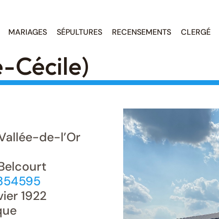
MARIAGES
SÉPULTURES
RECENSEMENTS
CLERGÉ
e-Cécile)
Vallée-de-l’Or
Belcourt
.354595
vier 1922
que