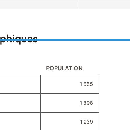
aphiques
POPULATION
1 555
1 398
1 239