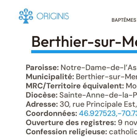
Skip
BAPTÊMES
to
content
Berthier-sur-M
Paroisse:
Notre-Dame-de-l’As
Municipalité:
Berthier-sur-Me
MRC/Territoire équivalent:
Mo
Diocèse:
Sainte-Anne-de-la-P
Adresse:
30, rue Principale Est
Coordonnées:
46.927523,-70.7
Ouverture des registres:
9 nov
Confession religieuse:
catholi