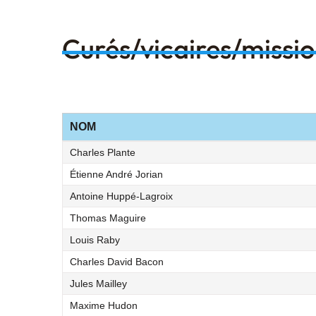
Curés/vicaires/missi
NOM
Charles Plante
Étienne André Jorian
Antoine Huppé-Lagroix
Thomas Maguire
Louis Raby
Charles David Bacon
Jules Mailley
Maxime Hudon