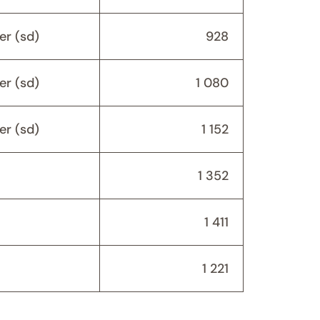
er (sd)
928
er (sd)
1 080
er (sd)
1 152
1 352
1 411
1 221