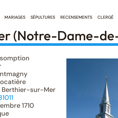
MARIAGES
SÉPULTURES
RECENSEMENTS
CLERGÉ
er (Notre-Dame-de-
somption
r
ntmagny
ocatière
, Berthier-sur-Mer
31011
embre 1710
que