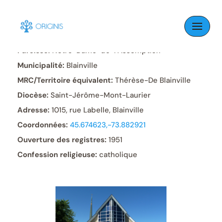
Skip
to
content
Paroisse:
Notre-Dame-de-l’Assomption
Municipalité:
Blainville
MRC/Territoire équivalent:
Thérèse-De Blainville
Diocèse:
Saint-Jérôme-Mont-Laurier
Adresse:
1015, rue Labelle, Blainville
Coordonnées:
45.674623,-73.882921
Ouverture des registres:
1951
Confession religieuse:
catholique