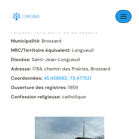
Skip
to
content
Paroisse:
Notre-Dame-de-Bonsecours
Municipalité:
Brossard
MRC/Territoire équivalent:
Longueuil
Diocèse:
Saint-Jean-Longueuil
Adresse:
1784, chemin des Prairies, Brossard
Coordonnées:
45.438692,-73.477521
Ouverture des registres:
1959
Confession religieuse:
catholique