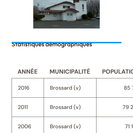
Statistiques démographiques
ANNÉE
MUNICIPALITÉ
POPULATI
2016
Brossard (v)
85 
2011
Brossard (v)
79 
2006
Brossard (v)
71 