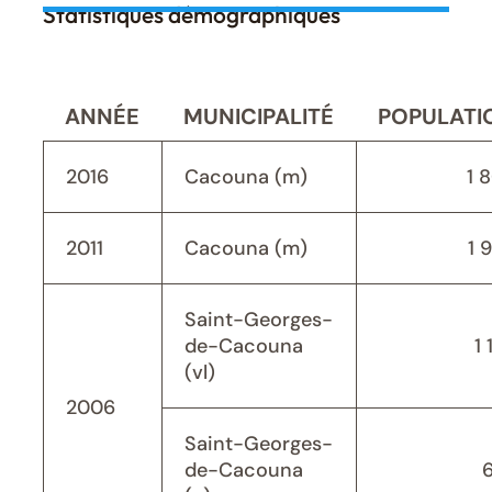
Statistiques démographiques
ANNÉE
MUNICIPALITÉ
POPULATI
2016
Cacouna (m)
1 
2011
Cacouna (m)
1 
Saint-Georges-
de-Cacouna
1 
(vl)
2006
Saint-Georges-
de-Cacouna