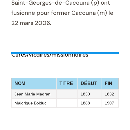
Saint-Georges-de-Cacouna (p) ont
fusionné pour former Cacouna (m) le
22 mars 2006.
Curés/vicaires/missionnaires
NOM
TITRE
DÉBUT
FIN
Jean Marie Madran
1830
1832
Majorique Bolduc
1888
1907