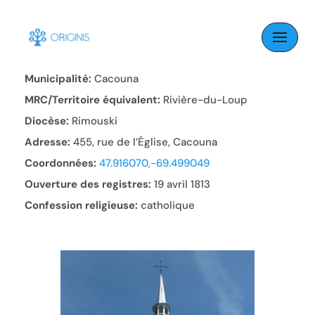
Skip
to
Paroisse:
Saint-Georges
content
Municipalité:
Cacouna
MRC/Territoire équivalent:
Rivière-du-Loup
Diocèse:
Rimouski
Adresse:
455, rue de l’Église, Cacouna
Coordonnées:
47.916070,-69.499049
Ouverture des registres:
19 avril 1813
Confession religieuse:
catholique