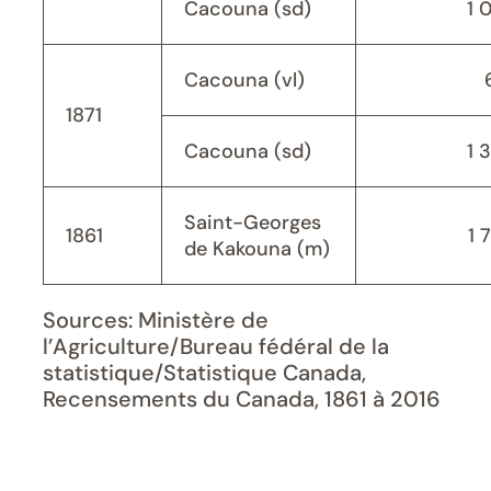
Cacouna (sd)
1 
Cacouna (vl)
1871
Cacouna (sd)
1 
Saint-Georges
1861
1 
de Kakouna (m)
Sources: Ministère de
l’Agriculture/Bureau fédéral de la
statistique/Statistique Canada,
Recensements du Canada, 1861 à 2016