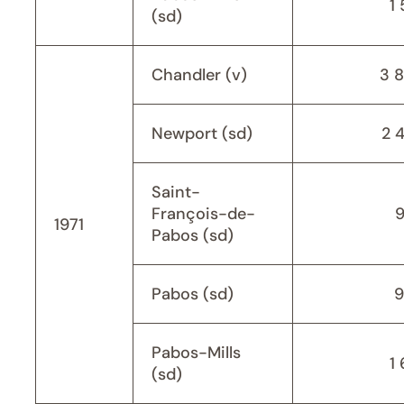
1 
(sd)
Chandler (v)
3 
Newport (sd)
2 
Saint-
François-de-
1971
Pabos (sd)
Pabos (sd)
9
Pabos-Mills
1 
(sd)