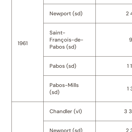
Newport (sd)
2 
Saint-
François-de-
1961
Pabos (sd)
Pabos (sd)
1 
Pabos-Mills
1 
(sd)
Chandler (vl)
3 
Newport (sd)
2 