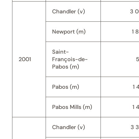
Chandler (v)
3 
Newport (m)
1 
Saint-
2001
François-de-
Pabos (m)
Pabos (m)
1 
Pabos Mills (m)
1 
Chandler (v)
3 