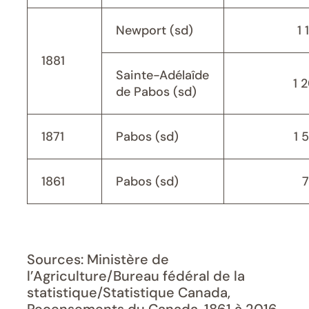
Newport (sd)
1 
1881
Sainte-Adélaîde
1 
de Pabos (sd)
1871
Pabos (sd)
1 
1861
Pabos (sd)
Sources: Ministère de
l’Agriculture/Bureau fédéral de la
statistique/Statistique Canada,