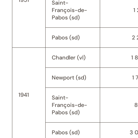
1951
Saint-
François-de-
1 
Pabos (sd)
Pabos (sd)
2 
Chandler (vl)
1 
Newport (sd)
1 
1941
Saint-
François-de-
8
Pabos (sd)
Pabos (sd)
3 