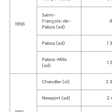
Saint-
François-de-
1956
Pabos (sd)
Pabos (sd)
1 
Pabos-Mills
1 
(sd)
Chandler (vl)
2 
Newport (sd)
2 