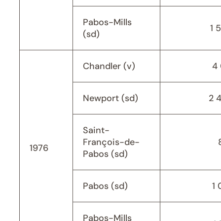
Pabos-Mills
1 
(sd)
Chandler (v)
4 
Newport (sd)
2 
Saint-
François-de-
1976
Pabos (sd)
Pabos (sd)
1 
Pabos-Mills