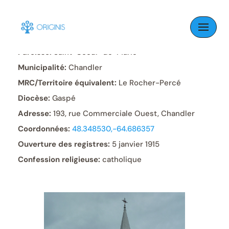
Skip
to
content
Paroisse:
Saint-Coeur-de-Marie
Municipalité:
Chandler
MRC/Territoire équivalent:
Le Rocher-Percé
Diocèse:
Gaspé
Adresse:
193, rue Commerciale Ouest, Chandler
Coordonnées:
48.348530,-64.686357
Ouverture des registres:
5 janvier 1915
Confession religieuse:
catholique