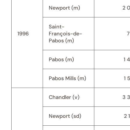
Newport (m)
2 
Saint-
1996
François-de-
7
Pabos (m)
Pabos (m)
1 
Pabos Mills (m)
1 
Chandler (v)
3 
Newport (sd)
2 