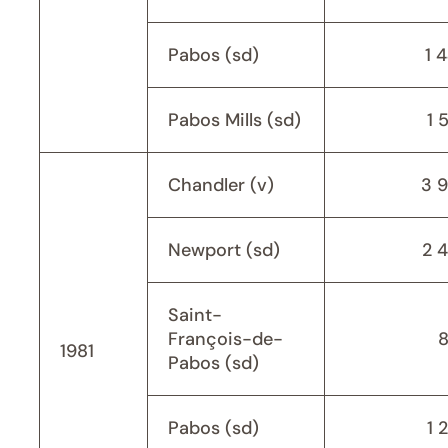
Pabos (sd)
1 
Pabos Mills (sd)
1 
Chandler (v)
3 
Newport (sd)
2 
Saint-
François-de-
1981
Pabos (sd)
Pabos (sd)
1 