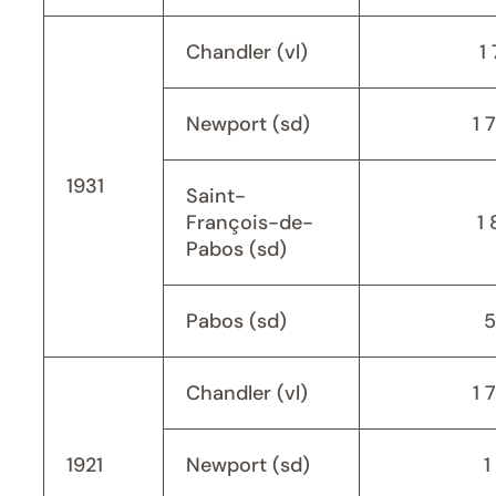
Chandler (vl)
1 
Newport (sd)
1 
1931
Saint-
François-de-
1 
Pabos (sd)
Pabos (sd)
5
Chandler (vl)
1 
1921
Newport (sd)
1