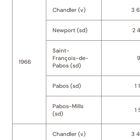
Chandler (v)
3 
Newport (sd)
2 
Saint-
François-de-
1966
Pabos (sd)
Pabos (sd)
1 
Pabos-Mills
1 
(sd)
Chandler (v)
3 