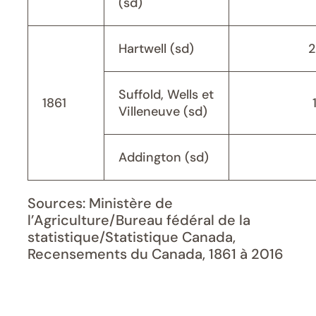
(sd)
Hartwell (sd)
2
Suffold, Wells et
1861
Villeneuve (sd)
Addington (sd)
Sources: Ministère de
l’Agriculture/Bureau fédéral de la
statistique/Statistique Canada,
Recensements du Canada, 1861 à 2016