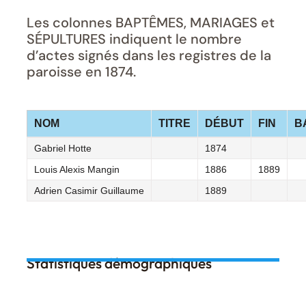
Les colonnes BAPTÊMES, MARIAGES et
SÉPULTURES indiquent le nombre
d’actes signés dans les registres de la
paroisse en 1874.
NOM
TITRE
DÉBUT
FIN
B
Gabriel Hotte
1874
Louis Alexis Mangin
1886
1889
Adrien Casimir Guillaume
1889
Statistiques démographiques