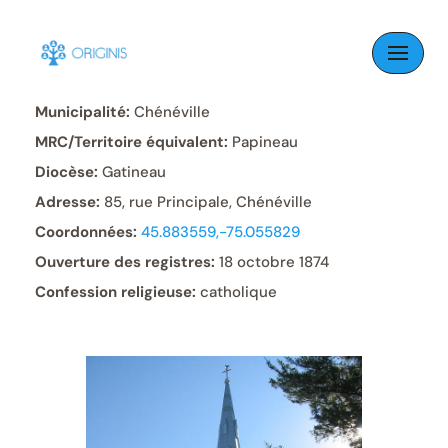
Skip
C
to
Paroisse:
Saint-Félix-de-Valois
content
Municipalité:
Chénéville
MRC/Territoire équivalent:
Papineau
Diocèse:
Gatineau
Adresse:
85, rue Principale, Chénéville
Coordonnées:
45.883559,-75.055829
Ouverture des registres:
18 octobre 1874
Confession religieuse:
catholique