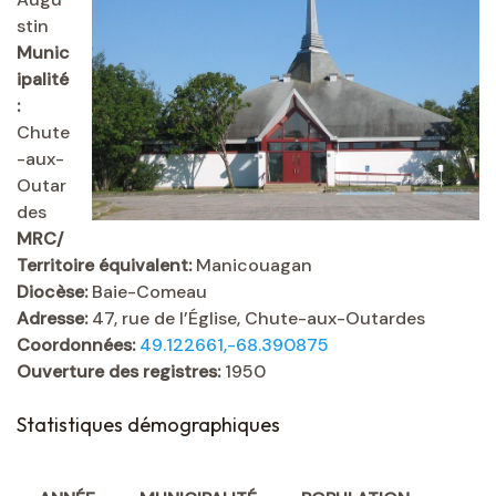
stin
Munic
ipalité
:
Chute
-aux-
Outar
des
MRC/
Territoire équivalent:
Manicouagan
Diocèse:
Baie-Comeau
Adresse:
47, rue de l’Église, Chute-aux-Outardes
Coordonnées:
49.122661,-68.390875
Ouverture des registres:
1950
Statistiques démographiques