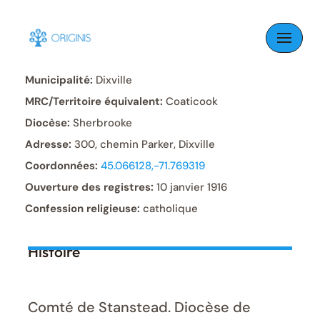
Skip
to
Paroisse:
Saint-Mathieu
content
Municipalité:
Dixville
MRC/Territoire équivalent:
Coaticook
Diocèse:
Sherbrooke
Adresse:
300, chemin Parker, Dixville
Coordonnées:
45.066128,-71.769319
Ouverture des registres:
10 janvier 1916
Confession religieuse:
catholique
Histoire
Comté de Stanstead. Diocèse de