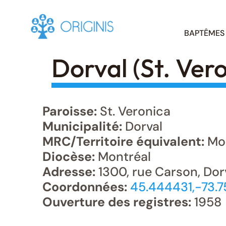
Skip
BAPTÊMES
to
content
Dorval (St. Ver
Paroisse:
St. Veronica
Municipalité:
Dorval
MRC/Territoire équivalent:
Mon
Diocèse:
Montréal
Adresse:
1300, rue Carson, Dor
Coordonnées:
45.444431,-73.
Ouverture des registres:
1958