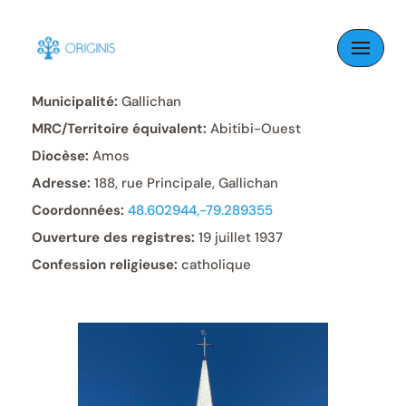
Skip
to
Paroisse:
Saint-Laurent
content
Municipalité:
Gallichan
MRC/Territoire équivalent:
Abitibi-Ouest
Diocèse:
Amos
Adresse:
188, rue Principale, Gallichan
Coordonnées:
48.602944,-79.289355
Ouverture des registres:
19 juillet 1937
Confession religieuse:
catholique