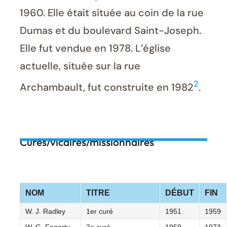
1960. Elle était située au coin de la rue
Dumas et du boulevard Saint-Joseph.
Elle fut vendue en 1978. L’église
actuelle, située sur la rue
2
Archambault, fut construite en 1982
.
Curés/vicaires/missionnaires
NOM
TITRE
DÉBUT
FIN
W. J. Radley
1er curé
1951
1959
W. G. Fogarty
2e curé
1959
1973