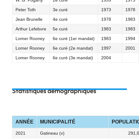
Peter Toth
3e curé
1973
1978
Jean Brunelle
4e curé
1978
1983
Arthur Lefebvre
5e curé
1983
1983
Lomer Rooney
6e curé (1er mandat)
1983
1994
Lomer Rooney
6e curé (2e mandat)
1997
2001
Lomer Rooney
6e curé (3e mandat)
2004
Statistiques démographiques
ANNÉE
MUNICIPALITÉ
POPULATI
2021
Gatineau (v)
291,