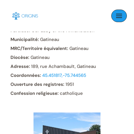
Skip
to
content
Paroisse:
Our Lady of the Annunciation
Municipalité:
Gatineau
MRC/Territoire équivalent:
Gatineau
Diocèse:
Gatineau
Adresse:
189, rue Achambault, Gatineau
Coordonnées:
45.451817,-75.744565
Ouverture des registres:
1951
Confession religieuse:
catholique