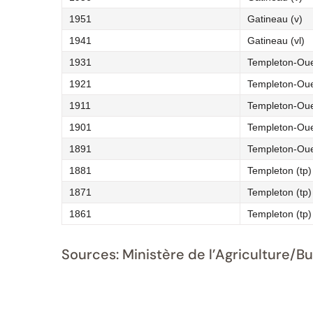
1951
Gatineau (v)
1941
Gatineau (vl)
1931
Templeton-Oue
1921
Templeton-Oue
1911
Templeton-Oue
1901
Templeton-Oue
1891
Templeton-Oue
1881
Templeton (tp)
1871
Templeton (tp)
1861
Templeton (tp)
Sources: Ministère de l’Agriculture/B