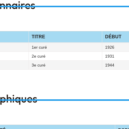
onnaires
TITRE
DÉBUT
1er curé
1926
2e curé
1931
3e curé
1944
aphiques