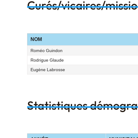
Curés/vicaires/missi
NOM
Roméo Guindon
Rodrigue Glaude
Eugène Labrosse
Statistiques démogr