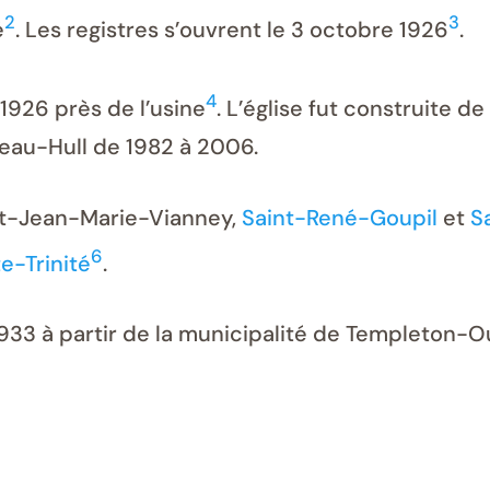
2
3
é
. Les registres s’ouvrent le 3 octobre 1926
.
4
1926 près de l’usine
. L’église fut construite de
neau-Hull de 1982 à 2006.
int-Jean-Marie-Vianney,
Saint-René-Goupil
et
S
6
e-Trinité
.
1933 à partir de la municipalité de Templeton-Ou