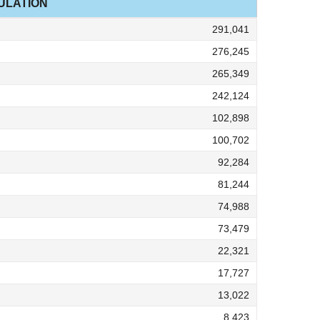
ULATION
291,041
276,245
265,349
242,124
102,898
100,702
92,284
81,244
74,988
73,479
22,321
17,727
13,022
8,423