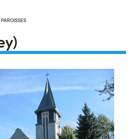
PAROISSES
ey)