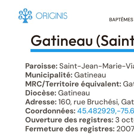
Skip
BAPTÊMES
to
content
Gatineau (Sain
Paroisse:
Saint-Jean-Marie-Vi
Municipalité:
Gatineau
MRC/Territoire équivalent:
Gat
Diocèse:
Gatineau
Adresse:
160, rue Bruchési, Ga
Coordonnées:
45.482929,-75.
Ouverture des registres:
3 oct
Fermeture des registres:
200