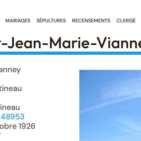
MARIAGES
SÉPULTURES
RECENSEMENTS
CLERGÉ
t-Jean-Marie-Viann
anney
ineau
tineau
648953
obre 1926
7