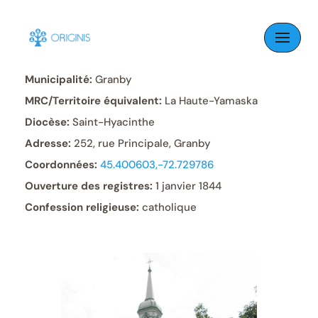
Skip
to
Paroisse:
Notre-Dame
content
Municipalité:
Granby
MRC/Territoire équivalent:
La Haute-Yamaska
Diocèse:
Saint-Hyacinthe
Adresse:
252, rue Principale, Granby
Coordonnées:
45.400603,-72.729786
Ouverture des registres:
1 janvier 1844
Confession religieuse:
catholique