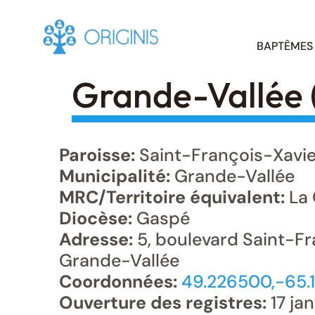
Skip
BAPTÊMES
to
content
Grande-Vallée 
Paroisse:
Saint-François-Xavie
Municipalité:
Grande-Vallée
MRC/Territoire équivalent:
La
Diocèse:
Gaspé
Adresse:
5, boulevard Saint-Fr
Grande-Vallée
Coordonnées:
49.226500,-65.
Ouverture des registres:
17 jan