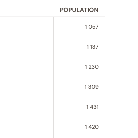
POPULATION
1 057
1 137
1 230
1 309
1 431
1 420