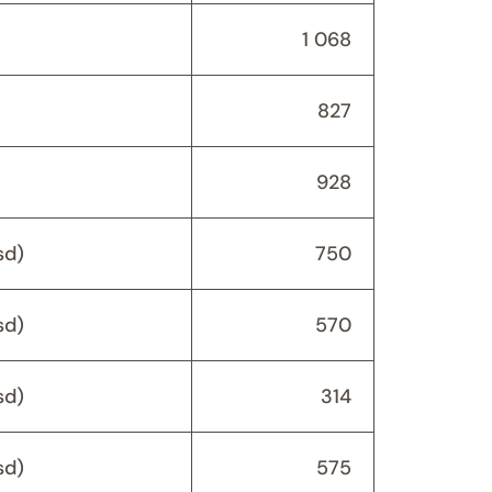
1 068
827
928
sd)
750
sd)
570
sd)
314
sd)
575