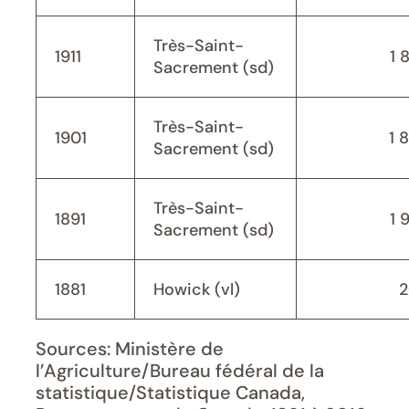
Très-Saint-
1911
1 
Sacrement (sd)
Très-Saint-
1901
1 
Sacrement (sd)
Très-Saint-
1891
1 
Sacrement (sd)
1881
Howick (vl)
2
Sources: Ministère de
l’Agriculture/Bureau fédéral de la
statistique/Statistique Canada,