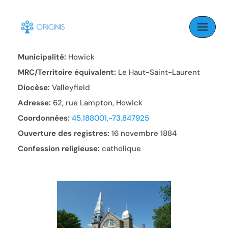
Skip
to
Paroisse:
Très-Saint-Sacrement
content
Municipalité:
Howick
MRC/Territoire équivalent:
Le Haut-Saint-Laurent
Diocèse:
Valleyfield
Adresse:
62, rue Lampton, Howick
Coordonnées:
45.188001,-73.847925
Ouverture des registres:
16 novembre 1884
Confession religieuse:
catholique