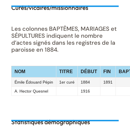
Curés/vicaires/missionnaires
Les colonnes BAPTÊMES, MARIAGES et
SÉPULTURES indiquent le nombre
d’actes signés dans les registres de la
paroisse en 1884.
NOM
TITRE
DÉBUT
FIN
BAP
Émile Édouard Pépin
1er curé
1884
1891
A. Hector Quesnel
1916
Statistiques démographiques