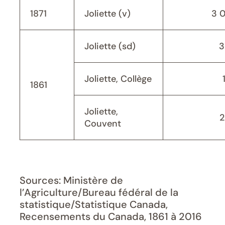
1871
Joliette (v)
3 
Joliette (sd)
3
Joliette, Collège
1861
Joliette,
2
Couvent
Sources: Ministère de
l’Agriculture/Bureau fédéral de la
statistique/Statistique Canada,
Recensements du Canada, 1861 à 2016