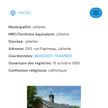
Skip
to
Paroisse:
Christ-Roi
content
Municipalité:
Joliette
MRC/Territoire équivalent:
Joliette
Diocèse:
Joliette
Adresse:
330, rue Papineau, Joliette
Coordonnées:
46.033207,-73.447603
Ouverture des registres:
13 octobre 1935
Confession religieuse:
catholique