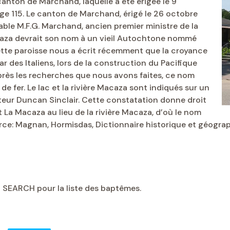
canton de Marchand, laquelle a été érigée le 9
age 115. Le canton de Marchand, érigé le 26 octobre
able M.F.G. Marchand, ancien premier ministre de la
acaza devrait son nom à un vieil Autochtone nommé
ette paroisse nous a écrit récemment que la croyance
des Italiens, lors de la construction du Pacifique
après les recherches que nous avons faites, ce nom
e fer. Le lac et la rivière Macaza sont indiqués sur un
nteur Duncan Sinclair. Cette constatation donne droit
it La Macaza au lieu de la rivière Macaza, d’où le nom
rce: Magnan, Hormisdas, Dictionnaire historique et géograp
n SEARCH pour la liste des baptêmes.