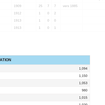
1909
25
7
7
vers 1885
1912
1
0
2
1913
1
0
0
1913
1
0
1
ATION
1,094
1,150
1,053
980
1,015
1,020