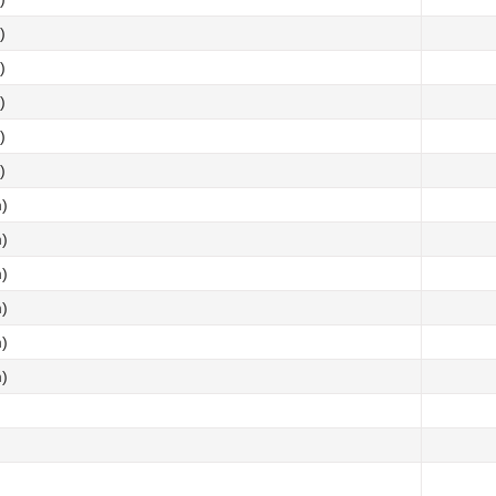
)
)
)
)
)
)
)
)
)
)
)