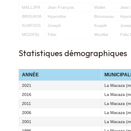
MALLJFR
Jean François
Mallet
Jean 
BROUHYA
Hyacinthe
Brousseau
Hyaci
KUAPJOS
Joseph
Kuapik
Josep
MOZIFEL
Félix
Mozillat
Félix 
Statistiques démographiques
ANNÉE
MUNICIPAL
2021
La Macaza (m
2016
La Macaza (m
2011
La Macaza (m
2006
La Macaza (m
2001
La Macaza (m
1996
La Macaza (m