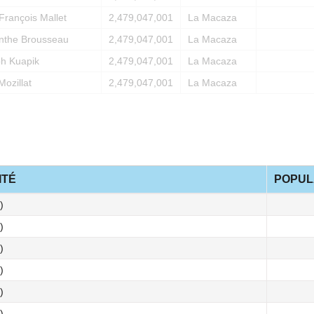
François Mallet
2,479,047,001
La Macaza
nthe Brousseau
2,479,047,001
La Macaza
h Kuapik
2,479,047,001
La Macaza
Mozillat
2,479,047,001
La Macaza
ITÉ
POPUL
)
)
)
)
)
)