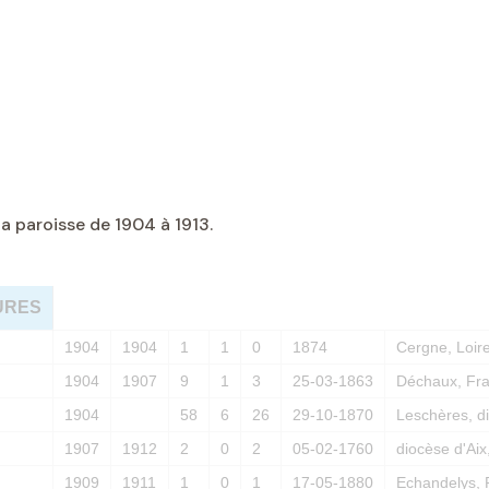
 paroisse de 1904 à 1913.
URES
1904
1904
1
1
0
1874
Cergne, Loir
1904
1907
9
1
3
25-03-1863
Déchaux, Fr
1904
58
6
26
29-10-1870
Leschères, d
1907
1912
2
0
2
05-02-1760
diocèse d'Ai
1909
1911
1
0
1
17-05-1880
Echandelys,