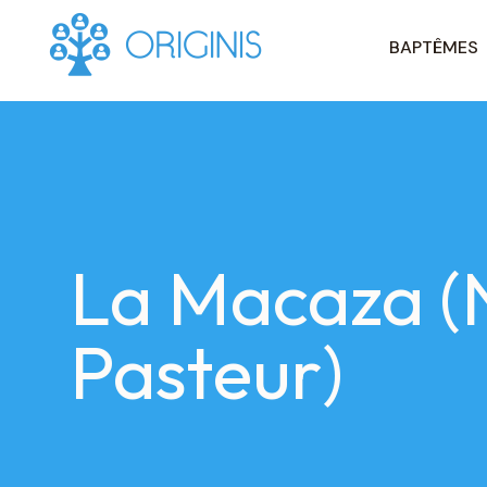
BAPTÊMES
Skip
to
content
La Macaza (
Pasteur)