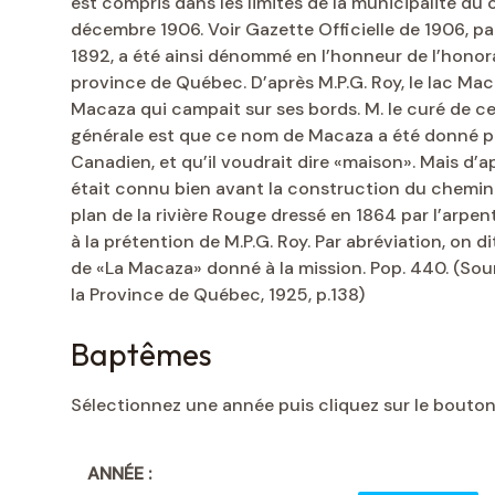
est compris dans les limites de la municipalité du 
décembre 1906. Voir Gazette Officielle de 1906, p
1892, a été ainsi dénommé en l’honneur de l’honor
province de Québec. D’après M.P.G. Roy, le lac M
Macaza qui campait sur ses bords. M. le curé de c
générale est que ce nom de Macaza a été donné par 
Canadien, et qu’il voudrait dire «maison». Mais d’
était connu bien avant la construction du chemin d
plan de la rivière Rouge dressé en 1864 par l’arpe
à la prétention de M.P.G. Roy. Par abréviation, on d
de «La Macaza» donné à la mission. Pop. 440. (Sou
la Province de Québec, 1925, p.138)
Baptêmes
Sélectionnez une année puis cliquez sur le bouto
ANNÉE :