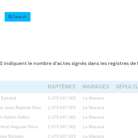
Search
diquent le nombre d’actes signés dans les registres de la
BAPTÊMES
MARIAGES
SÉPULT
r Epinard
2,479,047,001
La Macaza
ne Jean Baptiste Riou
2,479,047,001
La Macaza
h Adrien Dalloz
2,479,047,001
La Macaza
Henri Auguste Roux
2,479,047,001
La Macaza
ise Buisson
2,479,047,001
La Macaza