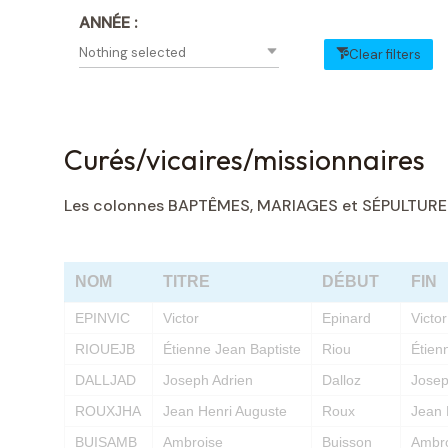
ANNÉE :
Nothing selected
Clear filters
Curés/vicaires/missionnaires
Les colonnes BAPTÊMES, MARIAGES et SÉPULTURES in
NOM
TITRE
DÉBUT
FIN
EPINVIC
Victor
Epinard
Victo
RIOUEJB
Étienne Jean Baptiste
Riou
Étien
DALLJAD
Joseph Adrien
Dalloz
Josep
ROUXJHA
Jean Henri Auguste
Roux
Jean 
BUISAMB
Ambroise
Buisson
Ambro