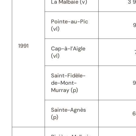
La Malbaie (v)
3 
Pointe-au-Pic
(vl)
1991
Cap-à-l’Aigle
(vl)
Saint-Fidèle-
de-Mont-
9
Murray (p)
Sainte-Agnès
6
(p)