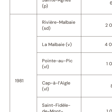
Sainte-Agnès
(p)
Rivière-Malbaie
2 
(sd)
La Malbaie (v)
4 
Pointe-au-Pic
1 
(vl)
1981
Cap-à-l’Aigle
(vl)
Saint-Fidèle-
de-Mont-
1 