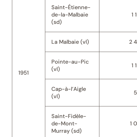
Saint-Étienne-
de-la-Malbaie
1 
(sd)
La Malbaie (vl)
2 
Pointe-au-Pic
1 
(vl)
1951
Cap-à-l’Aigle
5
(vl)
Saint-Fidèle-
de-Mont-
1 
Murray (sd)