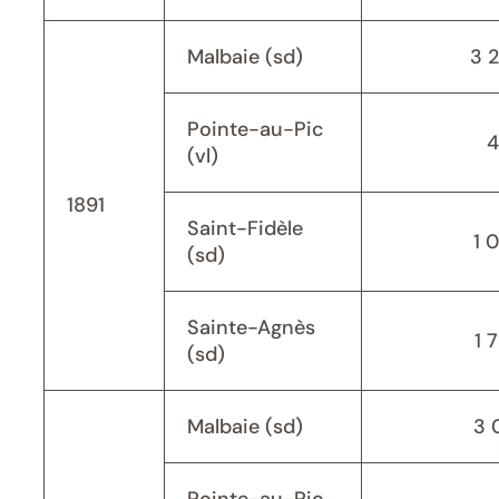
Malbaie (sd)
3 
Pointe-au-Pic
4
(vl)
1891
Saint-Fidèle
1 
(sd)
Sainte-Agnès
1 
(sd)
Malbaie (sd)
3 