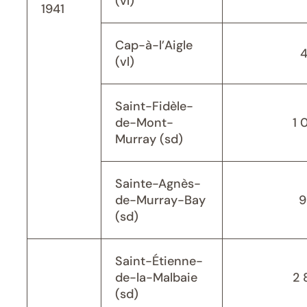
(vl)
1941
Cap-à-l’Aigle
(vl)
Saint-Fidèle-
de-Mont-
1 
Murray (sd)
Sainte-Agnès-
de-Murray-Bay
9
(sd)
Saint-Étienne-
de-la-Malbaie
2 
(sd)