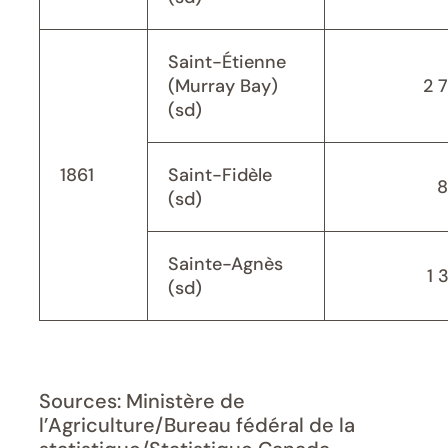
Saint-Étienne
(Murray Bay)
2 
(sd)
1861
Saint-Fidèle
8
(sd)
Sainte-Agnès
1 
(sd)
Sources: Ministère de
l’Agriculture/Bureau fédéral de la