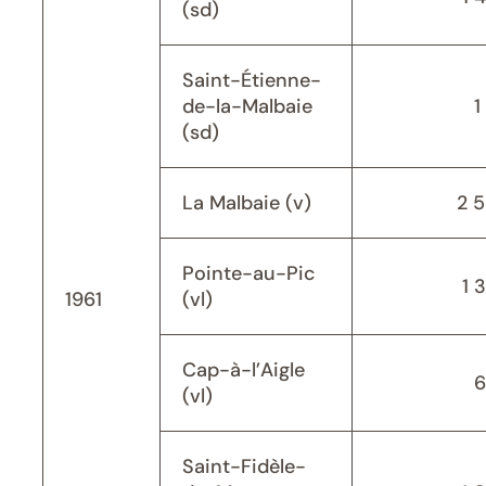
(sd)
Saint-Étienne-
de-la-Malbaie
1
(sd)
La Malbaie (v)
2 
Pointe-au-Pic
1 
1961
(vl)
Cap-à-l’Aigle
6
(vl)
Saint-Fidèle-