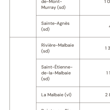
de-Mont-
1 
Murray (sd)
Sainte-Agnès
(sd)
Rivière-Malbaie
1 
(sd)
Saint-Étienne-
de-la-Malbaie
1 
(sd)
La Malbaie (vl)
2 