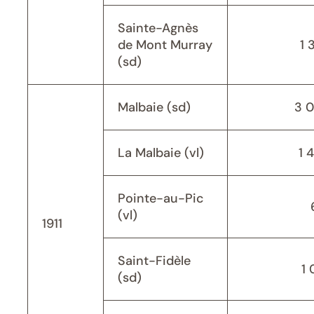
Sainte-Agnès
de Mont Murray
1 
(sd)
Malbaie (sd)
3 
La Malbaie (vl)
1 
Pointe-au-Pic
(vl)
1911
Saint-Fidèle
1 
(sd)