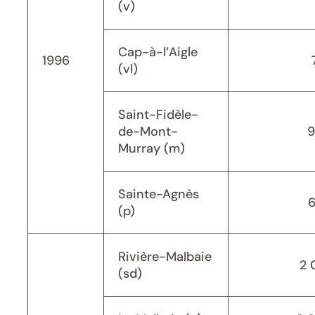
(v)
Cap-à-l’Aigle
1996
(vl)
Saint-Fidèle-
de-Mont-
9
Murray (m)
Sainte-Agnès
(p)
Rivière-Malbaie
2 
(sd)