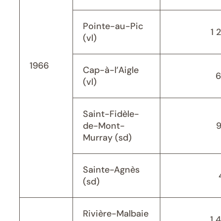
Pointe-au-Pic
1 
(vl)
1966
Cap-à-l’Aigle
6
(vl)
Saint-Fidèle-
de-Mont-
Murray (sd)
Sainte-Agnès
(sd)
Rivière-Malbaie
1 