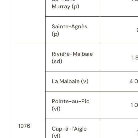
Murray (p)
Sainte-Agnès
(p)
Rivière-Malbaie
1 
(sd)
La Malbaie (v)
4 
Pointe-au-Pic
1 
(vl)
1976
Cap-à-l’Aigle
(vl)