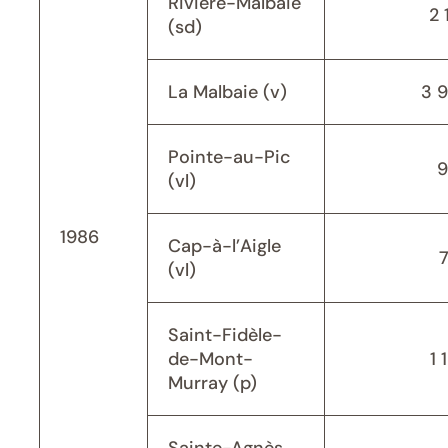
Rivière-Malbaie
2 
(sd)
La Malbaie (v)
3 
Pointe-au-Pic
9
(vl)
1986
Cap-à-l’Aigle
(vl)
Saint-Fidèle-
de-Mont-
1 
Murray (p)