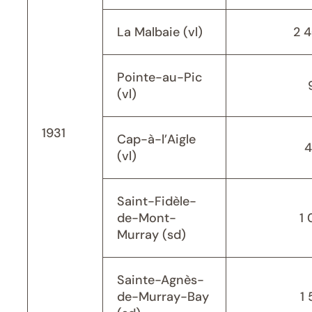
La Malbaie (vl)
2 
Pointe-au-Pic
(vl)
1931
Cap-à-l’Aigle
4
(vl)
Saint-Fidèle-
de-Mont-
1 
Murray (sd)
Sainte-Agnès-
de-Murray-Bay
1 