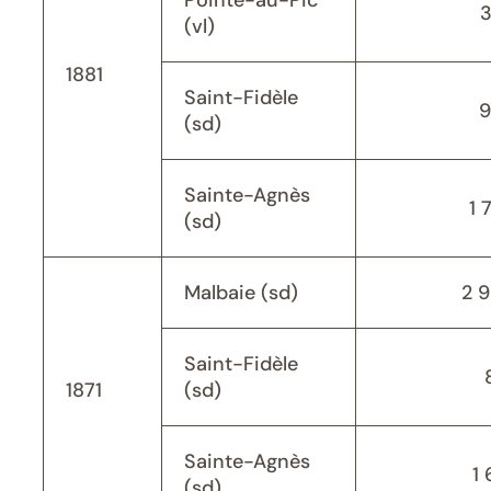
Pointe-au-Pic
(vl)
1881
Saint-Fidèle
9
(sd)
Sainte-Agnès
1 
(sd)
Malbaie (sd)
2 
Saint-Fidèle
1871
(sd)
Sainte-Agnès
1 
(sd)