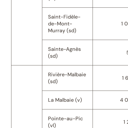
Saint-Fidèle-
de-Mont-
1 
Murray (sd)
Sainte-Agnès
(sd)
Rivière-Malbaie
1 
(sd)
La Malbaie (v)
4 
Pointe-au-Pic
1 
(vl)