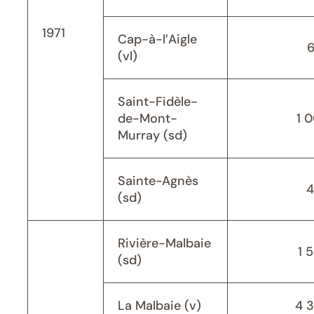
1971
Cap-à-l’Aigle
(vl)
Saint-Fidèle-
de-Mont-
1 
Murray (sd)
Sainte-Agnès
4
(sd)
Rivière-Malbaie
1 
(sd)
La Malbaie (v)
4 