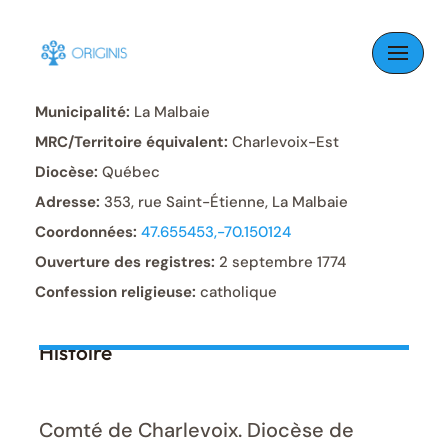
Skip
to
Paroisse:
Saint-Étienne
content
Municipalité:
La Malbaie
MRC/Territoire équivalent:
Charlevoix-Est
Diocèse:
Québec
Adresse:
353, rue Saint-Étienne, La Malbaie
Coordonnées:
47.655453,-70.150124
Ouverture des registres:
2 septembre 1774
Confession religieuse:
catholique
Histoire
Comté de Charlevoix. Diocèse de