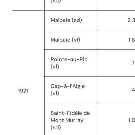
(sd)
Malbaie (sd)
2 
Malbaie (vl)
1 
Pointe-au-Pic
7
(vl)
Cap-à-l’Aigle
4
1921
(vl)
Saint-Fidèle de
Mont Murray
1 
(sd)