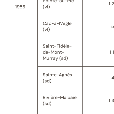
Pointe-au-Pic
1 
1956
(vl)
Cap-à-l’Aigle
5
(vl)
Saint-Fidèle-
de-Mont-
1 
Murray (sd)
Sainte-Agnès
(sd)
Rivière-Malbaie
1 
(sd)