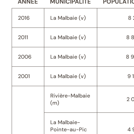
ANNÉE
MUNICIPALITÉ
POPULATI
2016
La Malbaie (v)
8 
2011
La Malbaie (v)
8 
2006
La Malbaie (v)
8 
2001
La Malbaie (v)
9 
Rivière-Malbaie
2 
(m)
La Malbaie-
Pointe-au-Pic
4 