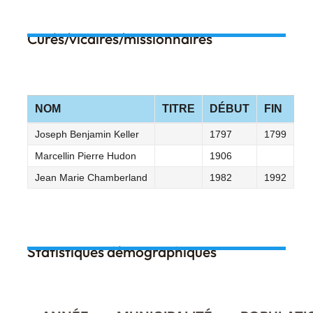
Curés/vicaires/missionnaires
NOM
TITRE
DÉBUT
FIN
Joseph Benjamin Keller
1797
1799
Marcellin Pierre Hudon
1906
Jean Marie Chamberland
1982
1992
Statistiques démographiques