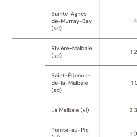
Sainte-Agnès-
de-Murray-Bay
4
(sd)
Rivière-Malbaie
1 
(sd)
Saint-Étienne-
de-la-Malbaie
1 
(sd)
La Malbaie (vl)
2 
Pointe-au-Pic
1 