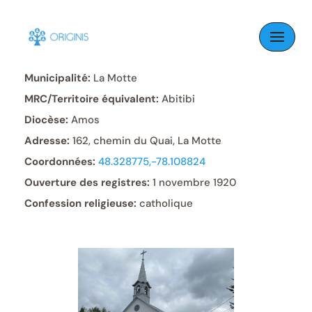
Skip
to
Paroisse:
Saint-Luc
content
Municipalité:
La Motte
MRC/Territoire équivalent:
Abitibi
Diocèse:
Amos
Adresse:
162, chemin du Quai, La Motte
Coordonnées:
48.328775,-78.108824
Ouverture des registres:
1 novembre 1920
Confession religieuse:
catholique