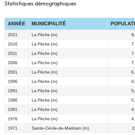
Statistiques démographiques
ANNÉE
MUNICIPALITÉ
POPULAT
2021
La Pêche (m)
8
2016
La Pêche (m)
7
2011
La Pêche (m)
7
2006
La Pêche (m)
7
2001
La Pêche (m)
6
1996
La Pêche (m)
6
1991
La Pêche (m)
5
1986
La Pêche (m)
5
1981
La Pêche (m)
4
1976
La Pêche (m)
4
1971
Sainte-Cécile-de-Masham (m)
2