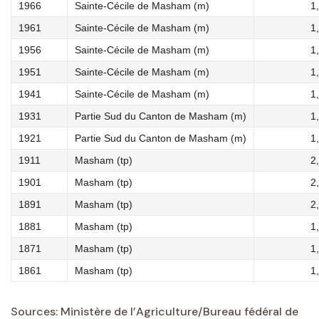
1966
Sainte-Cécile de Masham (m)
1
1961
Sainte-Cécile de Masham (m)
1
1956
Sainte-Cécile de Masham (m)
1
1951
Sainte-Cécile de Masham (m)
1
1941
Sainte-Cécile de Masham (m)
1
1931
Partie Sud du Canton de Masham (m)
1
1921
Partie Sud du Canton de Masham (m)
1
1911
Masham (tp)
2
1901
Masham (tp)
2
1891
Masham (tp)
2
1881
Masham (tp)
1
1871
Masham (tp)
1
1861
Masham (tp)
1
Sources: Ministère de l’Agriculture/Bureau fédéral de