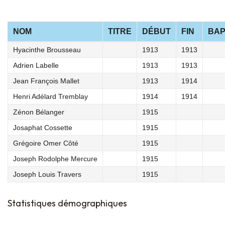
NOM
TITRE
DÉBUT
FIN
BA
Hyacinthe Brousseau
1913
1913
Adrien Labelle
1913
1913
Jean François Mallet
1913
1914
Henri Adélard Tremblay
1914
1914
Zénon Bélanger
1915
Josaphat Cossette
1915
Grégoire Omer Côté
1915
Joseph Rodolphe Mercure
1915
Joseph Louis Travers
1915
Statistiques démographiques