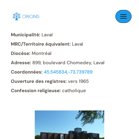
Skip
to
Paroisse:
Holy Name of Jesus
content
Municipalité:
Laval
MRC/Territoire équivalent:
Laval
Diocèse:
Montréal
Adresse:
899, boulevard Chomedey, Laval
Coordonnées:
45.545834,-73.739789
Ouverture des registres:
vers 1965
Confession religieuse:
catholique