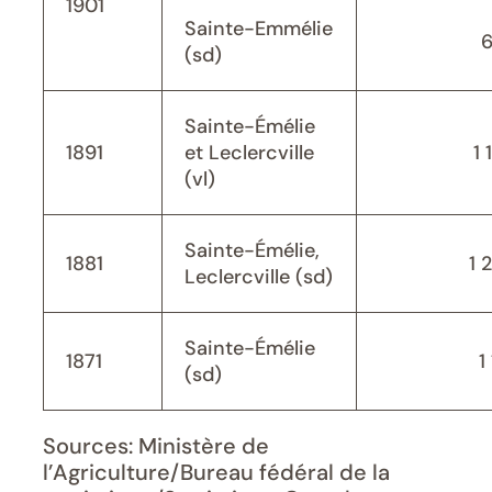
1901
Sainte-Emmélie
(sd)
Sainte-Émélie
1891
et Leclercville
1 
(vl)
Sainte-Émélie,
1881
1 
Leclercville (sd)
Sainte-Émélie
1871
1
(sd)
Sources: Ministère de
l’Agriculture/Bureau fédéral de la