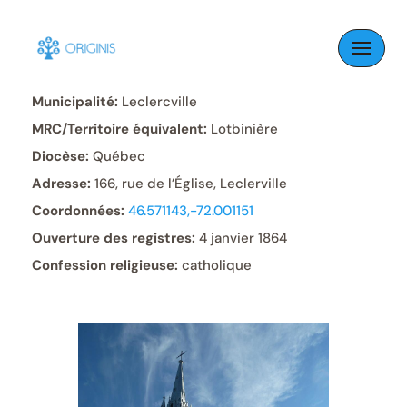
Skip
to
Paroisse:
Sainte-Émmélie
content
Municipalité:
Leclercville
MRC/Territoire équivalent:
Lotbinière
Diocèse:
Québec
Adresse:
166, rue de l’Église, Leclerville
Coordonnées:
46.571143,-72.001151
Ouverture des registres:
4 janvier 1864
Confession religieuse:
catholique