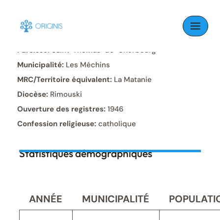
Skip
to
content
Paroisse:
Saint-Thomas-de-Cherbourg
Municipalité:
Les Méchins
MRC/Territoire équivalent:
La Matanie
Diocèse:
Rimouski
Ouverture des registres:
1946
Confession religieuse:
catholique
Statistiques démographiques
ANNÉE
MUNICIPALITÉ
POPULATI