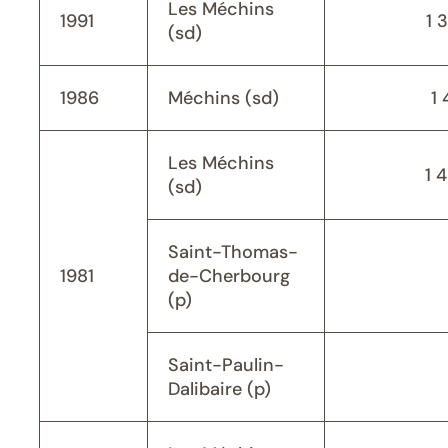
Les Méchins
1991
1 
(sd)
1986
Méchins (sd)
1 
Les Méchins
1 
(sd)
Saint-Thomas-
1981
de-Cherbourg
(p)
Saint-Paulin-
Dalibaire (p)