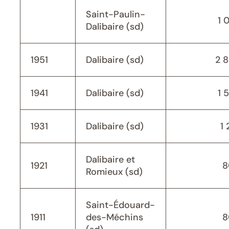
Saint-Paulin-
1 
Dalibaire (sd)
1951
Dalibaire (sd)
2 
1941
Dalibaire (sd)
1 
1931
Dalibaire (sd)
1 
Dalibaire et
1921
8
Romieux (sd)
Saint-Édouard-
1911
des-Méchins
8