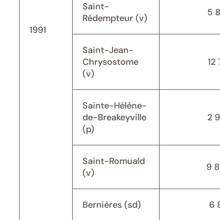
Saint-
5 
Rédempteur (v)
1991
Saint-Jean-
Chrysostome
12 
(v)
Sainte-Hélène-
de-Breakeyville
2 
(p)
Saint-Romuald
9 
(v)
Bernières (sd)
6 