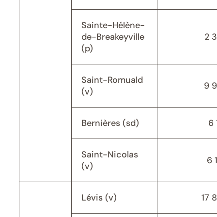
Sainte-Hélène-
de-Breakeyville
2 
(p)
Saint-Romuald
9 
(v)
Bernières (sd)
6 
Saint-Nicolas
6 
(v)
Lévis (v)
17 