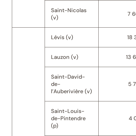
Saint-Nicolas
7 
(v)
Lévis (v)
18 
Lauzon (v)
13 
Saint-David-
de-
5 
l’Auberivière (v)
Saint-Louis-
de-Pintendre
4 
(p)