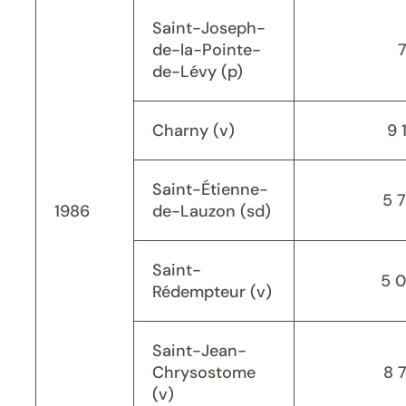
Saint-Joseph-
de-la-Pointe-
de-Lévy (p)
Charny (v)
9 
Saint-Étienne-
5 
1986
de-Lauzon (sd)
Saint-
5 
Rédempteur (v)
Saint-Jean-
Chrysostome
8 
(v)