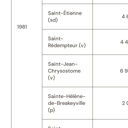
Saint-Étienne
4 
(sd)
1981
Saint-
4 
Rédempteur (v)
Saint-Jean-
Chrysostome
6 
(v)
Sainte-Hélène-
de-Breakeyville
2 
(p)