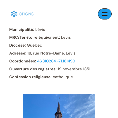
Skip
to
Paroisse:
Notre-Dame-de-la-Victoire
content
Municipalité:
Lévis
MRC/Territoire équivalent:
Lévis
Diocèse:
Québec
Adresse:
18, rue Notre-Dame, Lévis
Coordonnées:
46.810284,-71.181490
Ouverture des registres:
19 novembre 1851
Confession religieuse:
catholique