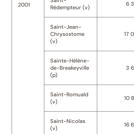
Saint-
6 
2001
Rédempteur (v)
Saint-Jean-
Chrysostome
17 
(v)
Sainte-Hélène-
de-Breakeyville
3 
(p)
Saint-Romuald
10 
(v)
Saint-Nicolas
16 
(v)