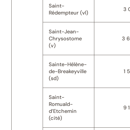
Saint-
3 
Rédempteur (vl)
Saint-Jean-
Chrysostome
3 
(v)
Sainte-Hélène-
de-Breakeyville
1 
(sd)
Saint-
Romuald-
9 
d’Etchemin
(cité)