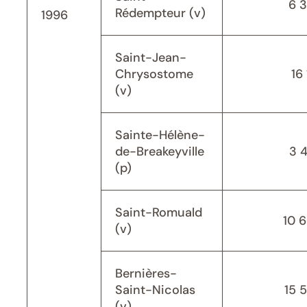
6 
Rédempteur (v)
1996
Saint-Jean-
Chrysostome
16 
(v)
Sainte-Hélène-
de-Breakeyville
3 
(p)
Saint-Romuald
10 
(v)
Bernières-
Saint-Nicolas
15 
(v)