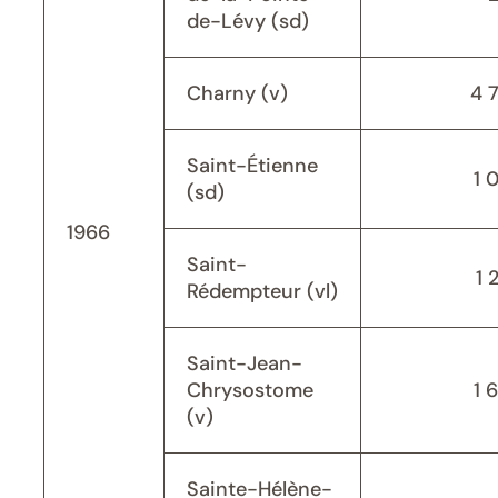
de-Lévy (sd)
Charny (v)
4 
Saint-Étienne
1 
(sd)
1966
Saint-
1 
Rédempteur (vl)
Saint-Jean-
Chrysostome
1 
(v)
Sainte-Hélène-