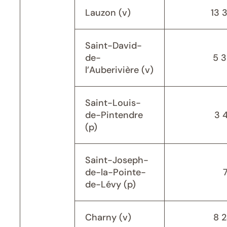
Lauzon (v)
13 
Saint-David-
de-
5 
l’Auberivière (v)
Saint-Louis-
de-Pintendre
3 
(p)
Saint-Joseph-
de-la-Pointe-
de-Lévy (p)
Charny (v)
8 