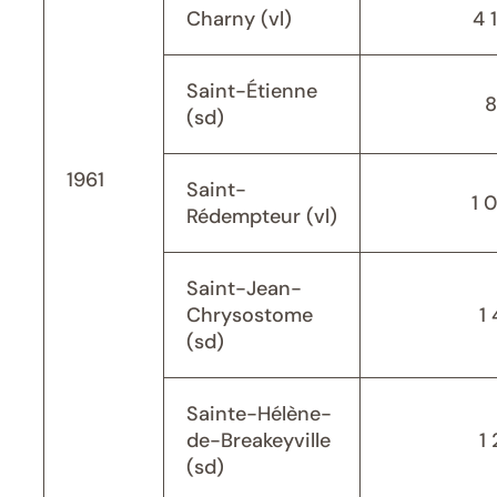
Charny (vl)
4 
Saint-Étienne
8
(sd)
1961
Saint-
1 
Rédempteur (vl)
Saint-Jean-
Chrysostome
1 
(sd)
Sainte-Hélène-
de-Breakeyville
1 
(sd)