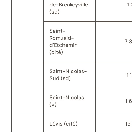
de-Breakeyville
1 
(sd)
Saint-
Romuald-
7 
d’Etchemin
(cité)
Saint-Nicolas-
1 
Sud (sd)
Saint-Nicolas
1 
(v)
Lévis (cité)
15 