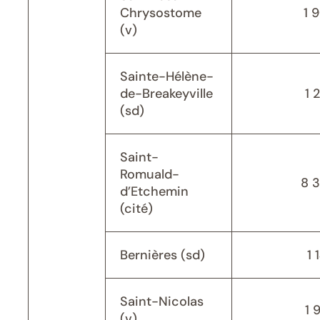
Chrysostome
1 
(v)
Sainte-Hélène-
de-Breakeyville
1 
(sd)
Saint-
Romuald-
8 
d’Etchemin
(cité)
Bernières (sd)
1 
Saint-Nicolas
1 
(v)