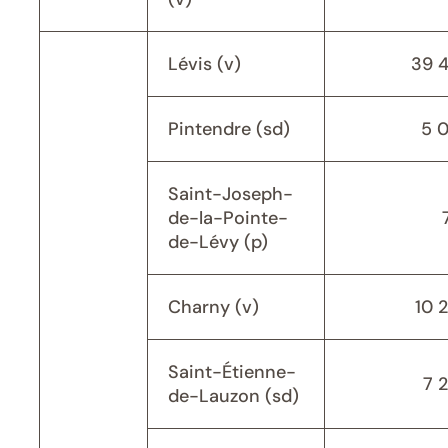
Lévis (v)
39 
Pintendre (sd)
5 
Saint-Joseph-
de-la-Pointe-
de-Lévy (p)
Charny (v)
10 
Saint-Étienne-
7 
de-Lauzon (sd)