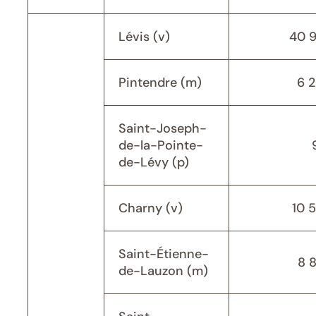
Lévis (v)
40 
Pintendre (m)
6 
Saint-Joseph-
de-la-Pointe-
de-Lévy (p)
Charny (v)
10 
Saint-Étienne-
8 
de-Lauzon (m)