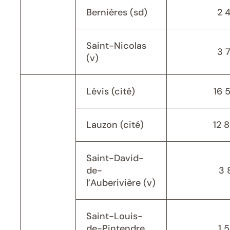
Bernières (sd)
2 
Saint-Nicolas
3 
(v)
Lévis (cité)
16 
Lauzon (cité)
12 
Saint-David-
de-
3 
l’Auberivière (v)
Saint-Louis-
de-Pintendre
1 