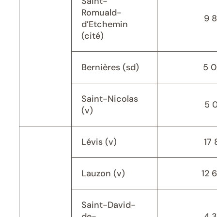
Saint-
Romuald-
9 
d’Etchemin
(cité)
Bernières (sd)
5 
Saint-Nicolas
5 
(v)
Lévis (v)
17 
Lauzon (v)
12 
Saint-David-
de-
4 