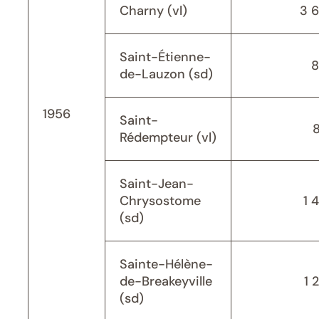
Charny (vl)
3 
Saint-Étienne-
8
de-Lauzon (sd)
1956
Saint-
Rédempteur (vl)
Saint-Jean-
Chrysostome
1 
(sd)
Sainte-Hélène-
de-Breakeyville
1 
(sd)