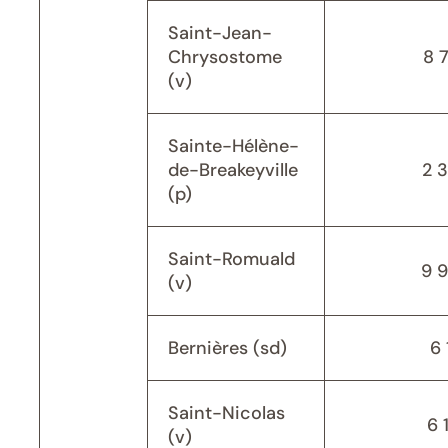
Saint-Jean-
Chrysostome
8 
(v)
Sainte-Hélène-
de-Breakeyville
2 
(p)
Saint-Romuald
9 
(v)
Bernières (sd)
6 
Saint-Nicolas
6 
(v)