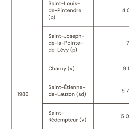
Saint-Louis-
de-Pintendre
4 
(p)
Saint-Joseph-
de-la-Pointe-
de-Lévy (p)
Charny (v)
9 
Saint-Étienne-
5 
1986
de-Lauzon (sd)
Saint-
5 
Rédempteur (v)