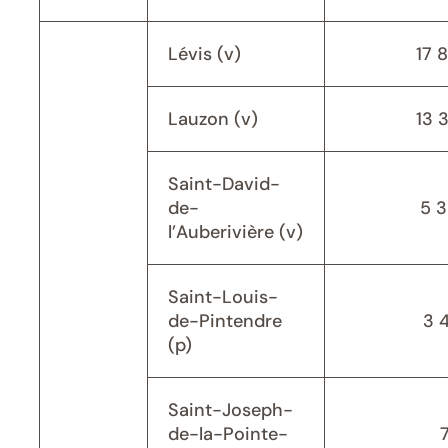
Lévis (v)
17 
Lauzon (v)
13 
Saint-David-
de-
5 
l’Auberivière (v)
Saint-Louis-
de-Pintendre
3 
(p)
Saint-Joseph-
de-la-Pointe-