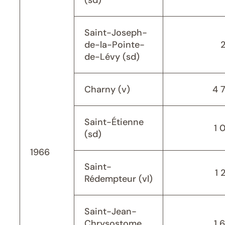
(sd)
Saint-Joseph-
de-la-Pointe-
de-Lévy (sd)
Charny (v)
4 
Saint-Étienne
1 
(sd)
1966
Saint-
1 
Rédempteur (vl)
Saint-Jean-
Chrysostome
1 