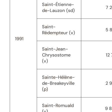
Saint-Étienne-
7 
de-Lauzon (sd)
Saint-
5 
Rédempteur (v)
1991
Saint-Jean-
Chrysostome
12 
(v)
Sainte-Hélène-
de-Breakeyville
2 
(p)
Saint-Romuald
9 
(v)