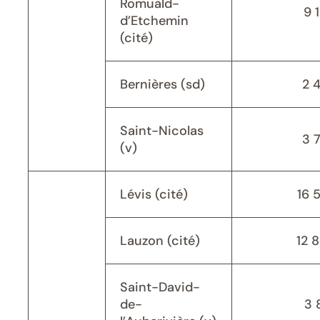
Romuald-
9 
d’Etchemin
(cité)
Bernières (sd)
2 
Saint-Nicolas
3 
(v)
Lévis (cité)
16 
Lauzon (cité)
12 
Saint-David-
de-
3 