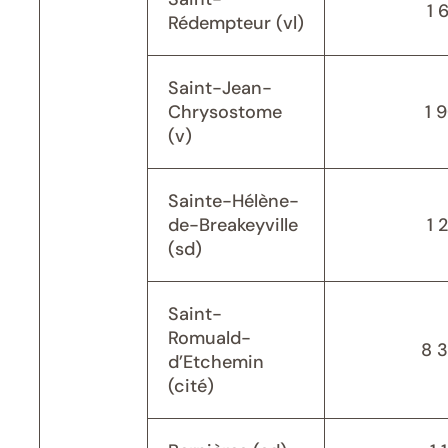
1 
Rédempteur (vl)
Saint-Jean-
Chrysostome
1 
(v)
Sainte-Hélène-
de-Breakeyville
1 
(sd)
Saint-
Romuald-
8 
d’Etchemin
(cité)