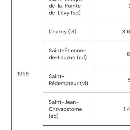
de-la-Pointe-
de-Lévy (sd)
Charny (vl)
3 
Saint-Étienne-
8
de-Lauzon (sd)
1956
Saint-
Rédempteur (vl)
Saint-Jean-
Chrysostome
1 
(sd)