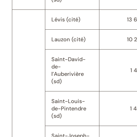
Lévis (cité)
13 
Lauzon (cité)
10 
Saint-David-
de-
1 
l’Auberivière
(sd)
Saint-Louis-
de-Pintendre
1 
(sd)
Saint-Joseph-