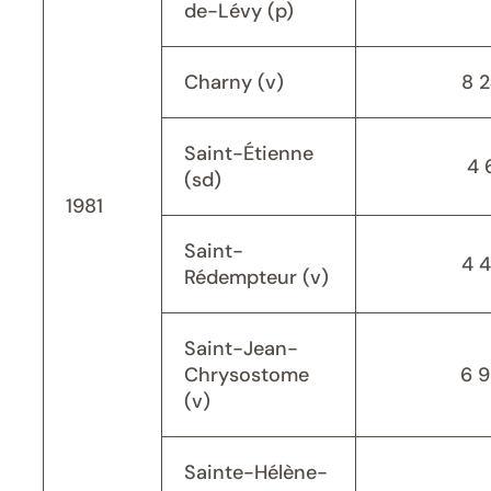
de-Lévy (p)
Charny (v)
8 
Saint-Étienne
4 
(sd)
1981
Saint-
4 
Rédempteur (v)
Saint-Jean-
Chrysostome
6 
(v)
Sainte-Hélène-