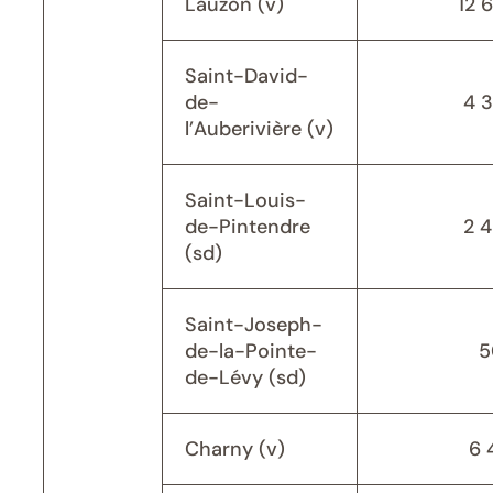
Lauzon (v)
12 
Saint-David-
de-
4 
l’Auberivière (v)
Saint-Louis-
de-Pintendre
2 
(sd)
Saint-Joseph-
de-la-Pointe-
5
de-Lévy (sd)
Charny (v)
6 