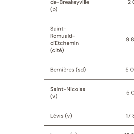
de-Breakeyville
2 
(p)
Saint-
Romuald-
9 
d’Etchemin
(cité)
Bernières (sd)
5 
Saint-Nicolas
5 
(v)
Lévis (v)
17 