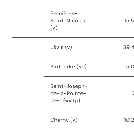
Bernières-
Saint-Nicolas
15 
(v)
Lévis (v)
39 
Pintendre (sd)
5 
Saint-Joseph-
de-la-Pointe-
de-Lévy (p)
Charny (v)
10 