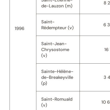
Saint-Étienne-
8 
de-Lauzon (m)
Saint-
6 
Rédempteur (v)
1996
Saint-Jean-
Chrysostome
16 
(v)
Sainte-Hélène-
de-Breakeyville
3 
(p)
Saint-Romuald
10 
(v)