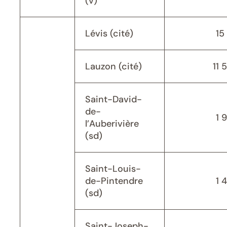
(v)
Lévis (cité)
15 
Lauzon (cité)
11 
Saint-David-
de-
1 
l’Auberivière
(sd)
Saint-Louis-
de-Pintendre
1 
(sd)
Saint-Joseph-