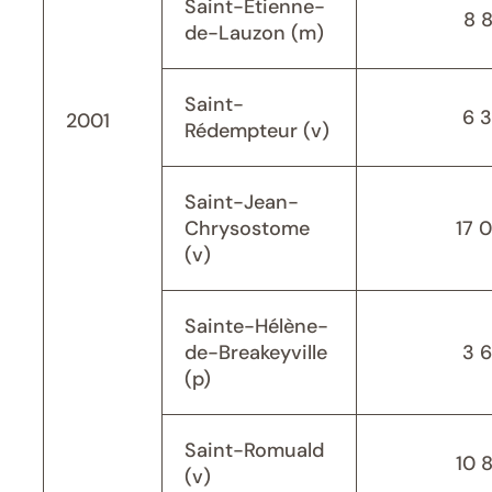
Saint-Étienne-
8 
de-Lauzon (m)
Saint-
6 
2001
Rédempteur (v)
Saint-Jean-
Chrysostome
17 
(v)
Sainte-Hélène-
de-Breakeyville
3 
(p)
Saint-Romuald
10 
(v)