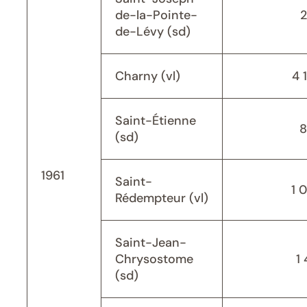
de-la-Pointe-
de-Lévy (sd)
Charny (vl)
4 
Saint-Étienne
8
(sd)
1961
Saint-
1 
Rédempteur (vl)
Saint-Jean-
Chrysostome
1 
(sd)