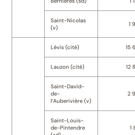
Bernières (sd)
1 
Saint-Nicolas
1 
(v)
Lévis (cité)
15 
Lauzon (cité)
12 
Saint-David-
de-
2 
l’Auberivière (v)
Saint-Louis-
de-Pintendre
1 