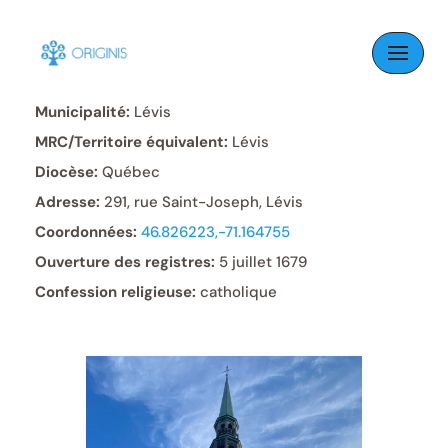
Skip
to
Paroisse:
Saint-Joseph
content
Municipalité:
Lévis
MRC/Territoire équivalent:
Lévis
Diocèse:
Québec
Adresse:
291, rue Saint-Joseph, Lévis
Coordonnées:
46.826223,-71.164755
Ouverture des registres:
5 juillet 1679
Confession religieuse:
catholique