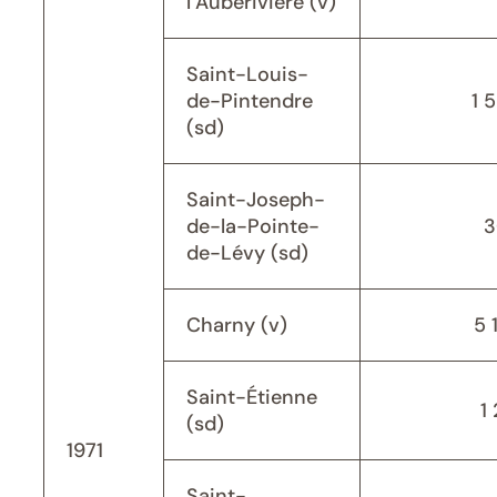
l’Auberivière (v)
Saint-Louis-
de-Pintendre
1 
(sd)
Saint-Joseph-
de-la-Pointe-
3
de-Lévy (sd)
Charny (v)
5 
Saint-Étienne
1 
(sd)
1971
Saint-