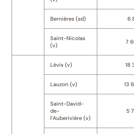
Bernières (sd)
6 
Saint-Nicolas
7 
(v)
Lévis (v)
18 
Lauzon (v)
13 
Saint-David-
de-
5 
l’Auberivière (v)