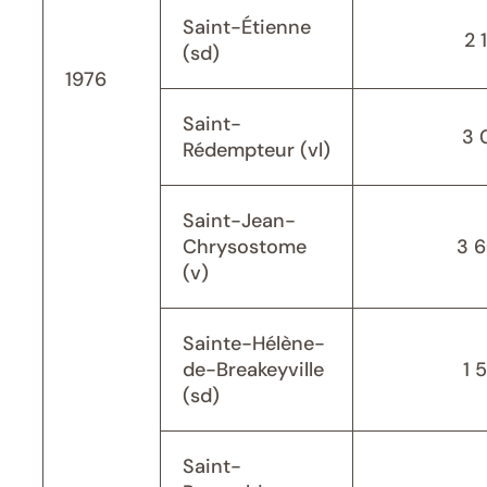
Saint-Étienne
2 
(sd)
1976
Saint-
3 
Rédempteur (vl)
Saint-Jean-
Chrysostome
3 
(v)
Sainte-Hélène-
de-Breakeyville
1 
(sd)
Saint-