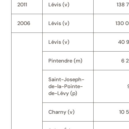
2011
Lévis (v)
138 
2006
Lévis (v)
130 
Lévis (v)
40 
Pintendre (m)
6 
Saint-Joseph-
de-la-Pointe-
de-Lévy (p)
Charny (v)
10 