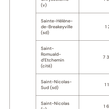
(v)
Sainte-Hélène-
de-Breakeyville
1 
(sd)
Saint-
Romuald-
7 
d’Etchemin
(cité)
Saint-Nicolas-
1 
Sud (sd)
Saint-Nicolas
1 