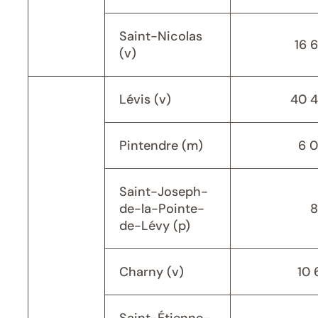
Saint-Nicolas
16 
(v)
Lévis (v)
40 
Pintendre (m)
6 
Saint-Joseph-
de-la-Pointe-
8
de-Lévy (p)
Charny (v)
10 