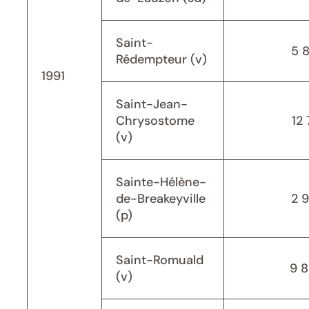
Saint-
5 
Rédempteur (v)
1991
Saint-Jean-
Chrysostome
12 
(v)
Sainte-Hélène-
de-Breakeyville
2 
(p)
Saint-Romuald
9 
(v)