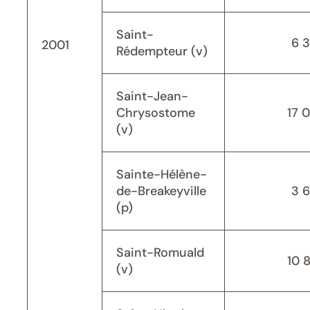
Saint-
6 
2001
Rédempteur (v)
Saint-Jean-
Chrysostome
17 
(v)
Sainte-Hélène-
de-Breakeyville
3 
(p)
Saint-Romuald
10 
(v)