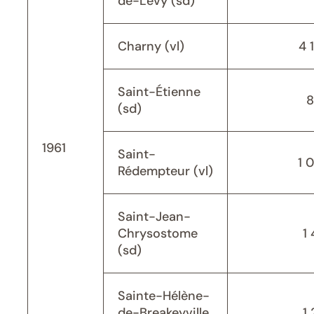
de-Lévy (sd)
Charny (vl)
4 
Saint-Étienne
8
(sd)
1961
Saint-
1 
Rédempteur (vl)
Saint-Jean-
Chrysostome
1 
(sd)
Sainte-Hélène-
de-Breakeyville
1 