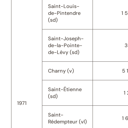
Saint-Louis-
de-Pintendre
1 
(sd)
Saint-Joseph-
de-la-Pointe-
3
de-Lévy (sd)
Charny (v)
5 
Saint-Étienne
1 
(sd)
1971
Saint-
1 
Rédempteur (vl)