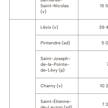
Bernières-
Saint-Nicolas
15 
(v)
Lévis (v)
39 
Pintendre (sd)
5 
Saint-Joseph-
de-la-Pointe-
de-Lévy (p)
Charny (v)
10 
Saint-Étienne-
7 
de-Lauzon (sd)