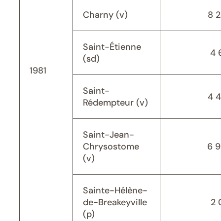
Charny (v)
8 
Saint-Étienne
4 
(sd)
1981
Saint-
4 
Rédempteur (v)
Saint-Jean-
Chrysostome
6 
(v)
Sainte-Hélène-
de-Breakeyville
2 
(p)