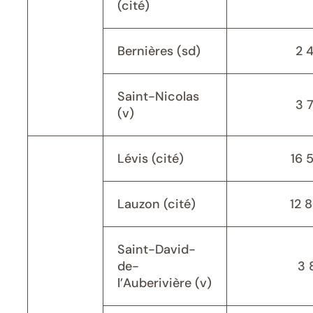
(cité)
Bernières (sd)
2 
Saint-Nicolas
3 
(v)
Lévis (cité)
16 
Lauzon (cité)
12 
Saint-David-
de-
3 
l’Auberivière (v)