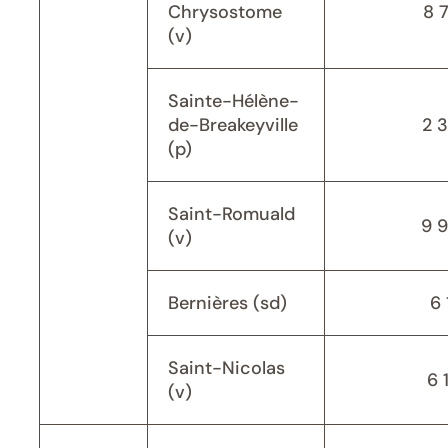
Chrysostome
8 
(v)
Sainte-Hélène-
de-Breakeyville
2 
(p)
Saint-Romuald
9 
(v)
Bernières (sd)
6 
Saint-Nicolas
6 
(v)