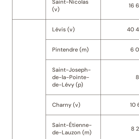
Saint-Nicolas
16 
(v)
Lévis (v)
40 
Pintendre (m)
6 
Saint-Joseph-
de-la-Pointe-
8
de-Lévy (p)
Charny (v)
10 
Saint-Étienne-
8 
de-Lauzon (m)