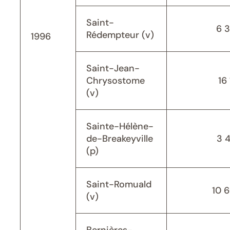
Saint-
6 
Rédempteur (v)
1996
Saint-Jean-
Chrysostome
16 
(v)
Sainte-Hélène-
de-Breakeyville
3 
(p)
Saint-Romuald
10 
(v)