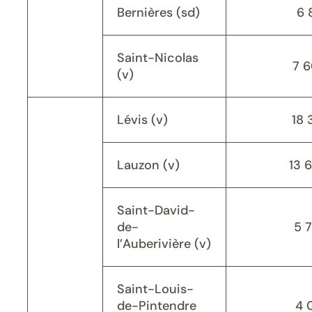
Bernières (sd)
6 
Saint-Nicolas
7 
(v)
Lévis (v)
18 
Lauzon (v)
13 
Saint-David-
de-
5 
l’Auberivière (v)
Saint-Louis-
de-Pintendre
4 