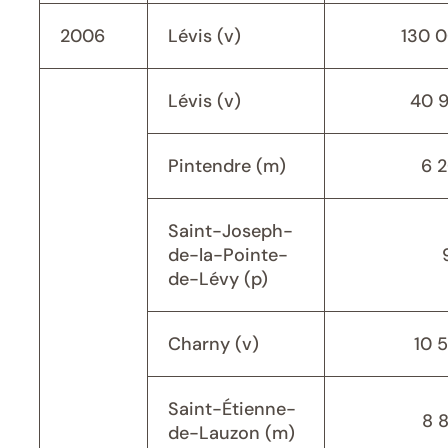
2006
Lévis (v)
130 
Lévis (v)
40 
Pintendre (m)
6 
Saint-Joseph-
de-la-Pointe-
de-Lévy (p)
Charny (v)
10 
Saint-Étienne-
8 
de-Lauzon (m)