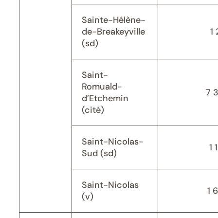
Sainte-Hélène-
de-Breakeyville
1 
(sd)
Saint-
Romuald-
7 
d’Etchemin
(cité)
Saint-Nicolas-
1 
Sud (sd)
Saint-Nicolas
1 
(v)