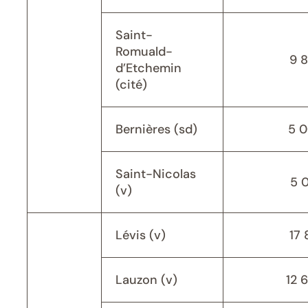
Saint-
Romuald-
9 
d’Etchemin
(cité)
Bernières (sd)
5 
Saint-Nicolas
5 
(v)
Lévis (v)
17 
Lauzon (v)
12 