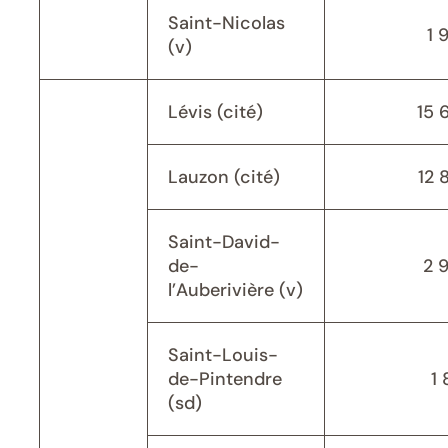
Saint-Nicolas
1 
(v)
Lévis (cité)
15 
Lauzon (cité)
12 
Saint-David-
de-
2 
l’Auberivière (v)
Saint-Louis-
de-Pintendre
1 
(sd)