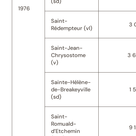
(sd)
1976
Saint-
3 
Rédempteur (vl)
Saint-Jean-
Chrysostome
3 
(v)
Sainte-Hélène-
de-Breakeyville
1 
(sd)
Saint-
Romuald-
9 
d’Etchemin