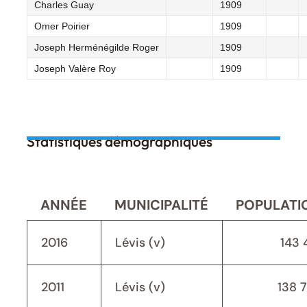
Charles Guay
1909
Omer Poirier
1909
Joseph Herménégilde Roger
1909
Joseph Valère Roy
1909
Statistiques démographiques
ANNÉE
MUNICIPALITÉ
POPULATI
2016
Lévis (v)
143 
2011
Lévis (v)
138 