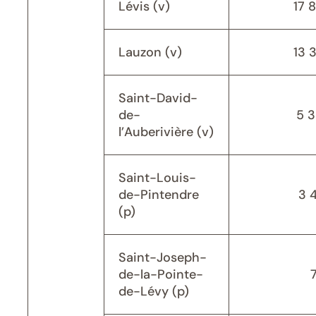
Lévis (v)
17 
Lauzon (v)
13 
Saint-David-
de-
5 
l’Auberivière (v)
Saint-Louis-
de-Pintendre
3 
(p)
Saint-Joseph-
de-la-Pointe-
de-Lévy (p)