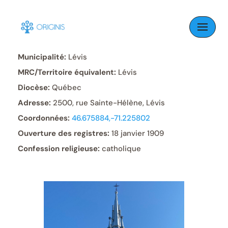
Skip
to
Paroisse:
Sainte-Hélène
content
Municipalité:
Lévis
MRC/Territoire équivalent:
Lévis
Diocèse:
Québec
Adresse:
2500, rue Sainte-Hélène, Lévis
Coordonnées:
46.675884,-71.225802
Ouverture des registres:
18 janvier 1909
Confession religieuse:
catholique