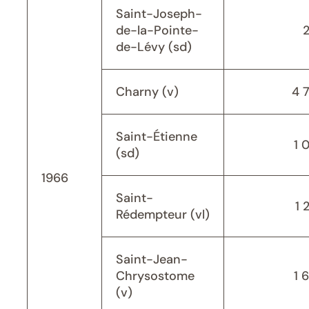
Saint-Joseph-
de-la-Pointe-
de-Lévy (sd)
Charny (v)
4 
Saint-Étienne
1 
(sd)
1966
Saint-
1 
Rédempteur (vl)
Saint-Jean-
Chrysostome
1 
(v)