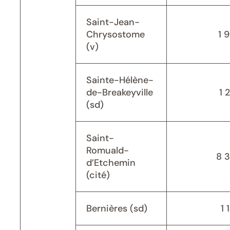
Saint-Jean-
Chrysostome
1 
(v)
Sainte-Hélène-
de-Breakeyville
1 
(sd)
Saint-
Romuald-
8 
d’Etchemin
(cité)
Bernières (sd)
1 