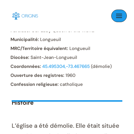
Skip
L
to
content
Paroisse:
Our Lady Queen of the World
Municipalité:
Longueuil
MRC/Territoire équivalent:
Longueuil
Diocèse:
Saint-Jean-Longueuil
Coordonnées:
45.495304,-73.467665
(démolie)
Ouverture des registres:
1960
Confession religieuse:
catholique
Histoire
L’église a été démolie. Elle était située