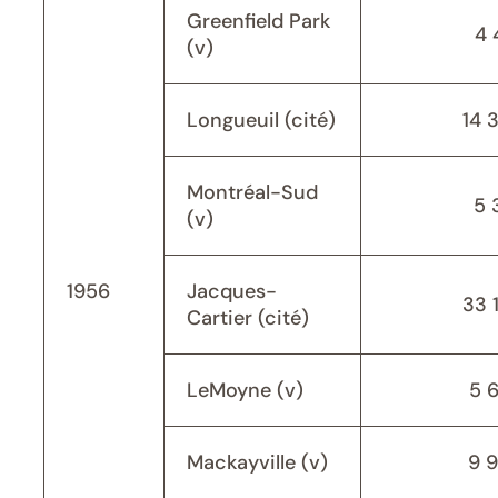
Greenfield Park
4 
(v)
Longueuil (cité)
14 
Montréal-Sud
5 
(v)
1956
Jacques-
33 
Cartier (cité)
LeMoyne (v)
5 
Mackayville (v)
9 