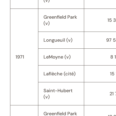
(v)
Greenfield Park
15 
(v)
Longueuil (v)
97 
1971
LeMoyne (v)
8 
Laflèche (cité)
15 
Saint-Hubert
21 
(v)
Greenfield Park