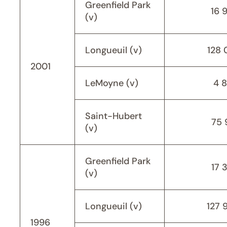
Greenfield Park
16 
(v)
Longueuil (v)
128 
2001
LeMoyne (v)
4 
Saint-Hubert
75 
(v)
Greenfield Park
17 
(v)
Longueuil (v)
127 
1996