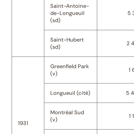
Saint-Antoine-
de-Longueuil
5 
(sd)
Saint-Hubert
2 
(sd)
Greenfield Park
1 
(v)
Longueuil (cité)
5 
Montréal Sud
1 
(v)
1931