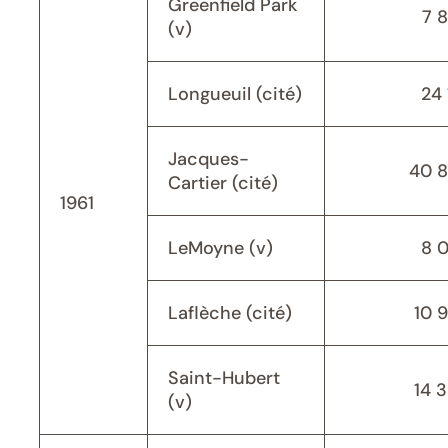
Greenfield Park
7 
(v)
Longueuil (cité)
24 
Jacques-
40 
Cartier (cité)
1961
LeMoyne (v)
8 
Laflèche (cité)
10 
Saint-Hubert
14 
(v)