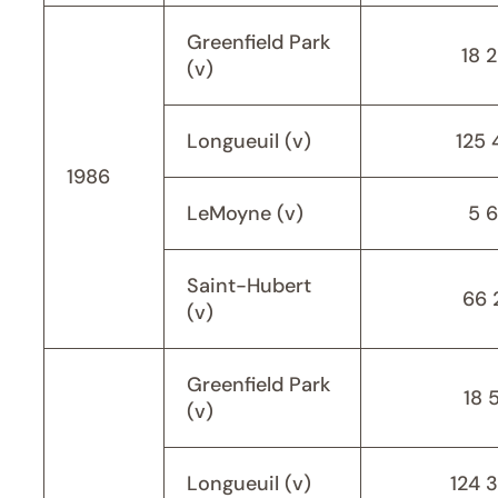
Greenfield Park
18 
(v)
Longueuil (v)
125 
1986
LeMoyne (v)
5 
Saint-Hubert
66 
(v)
Greenfield Park
18 
(v)
Longueuil (v)
124 