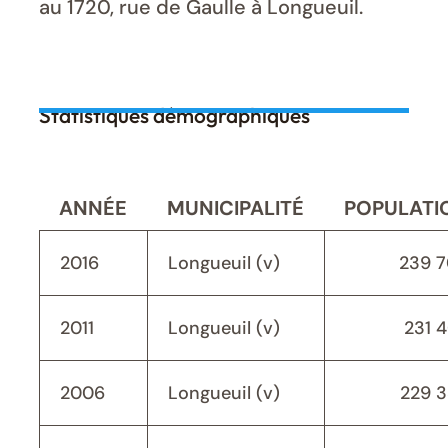
au 1720, rue de Gaulle à Longueuil.
Statistiques démographiques
ANNÉE
MUNICIPALITÉ
POPULATI
2016
Longueuil (v)
239 
2011
Longueuil (v)
231 
2006
Longueuil (v)
229 