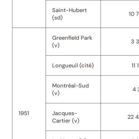
Saint-Hubert
10 
(sd)
Greenfield Park
3 
(v)
Longueuil (cité)
11 
Montréal-Sud
4 
(v)
1951
Jacques-
22 
Cartier (v)