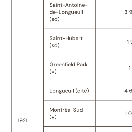
Saint-Antoine-
de-Longueuil
3 
(sd)
Saint-Hubert
1 
(sd)
Greenfield Park
1
(v)
Longueuil (cité)
4 
Montréal Sud
1 
(v)
1921