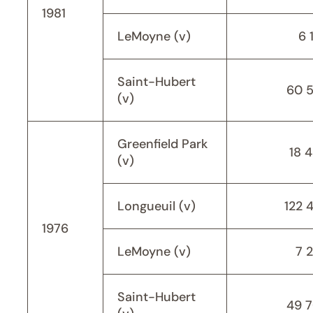
1981
LeMoyne (v)
6 
Saint-Hubert
60 
(v)
Greenfield Park
18 
(v)
Longueuil (v)
122 
1976
LeMoyne (v)
7 
Saint-Hubert
49 