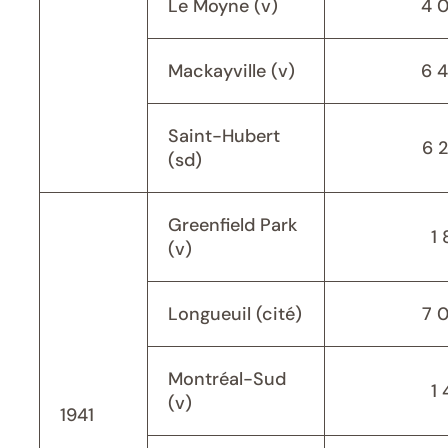
Le Moyne (v)
4 
Mackayville (v)
6 
Saint-Hubert
6 
(sd)
Greenfield Park
1 
(v)
Longueuil (cité)
7 
Montréal-Sud
1 
(v)
1941