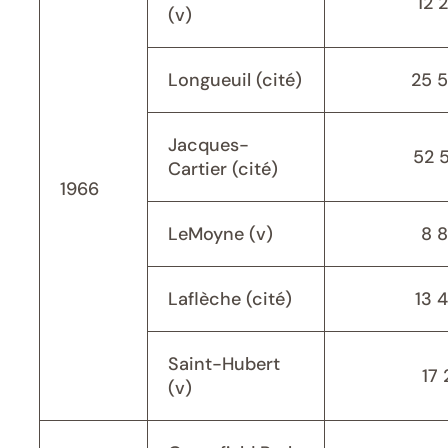
12 
(v)
Longueuil (cité)
25 
Jacques-
52 
Cartier (cité)
1966
LeMoyne (v)
8 
Laflèche (cité)
13 
Saint-Hubert
17 
(v)