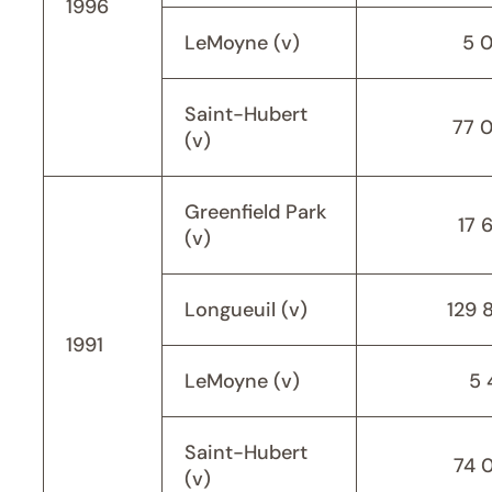
1996
LeMoyne (v)
5 
Saint-Hubert
77 
(v)
Greenfield Park
17 
(v)
Longueuil (v)
129 
1991
LeMoyne (v)
5 
Saint-Hubert
74 
(v)