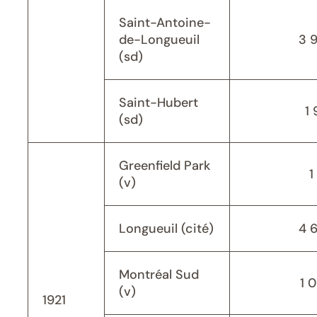
Saint-Antoine-
de-Longueuil
3 
(sd)
Saint-Hubert
1 
(sd)
Greenfield Park
1
(v)
Longueuil (cité)
4 
Montréal Sud
1 
(v)
1921