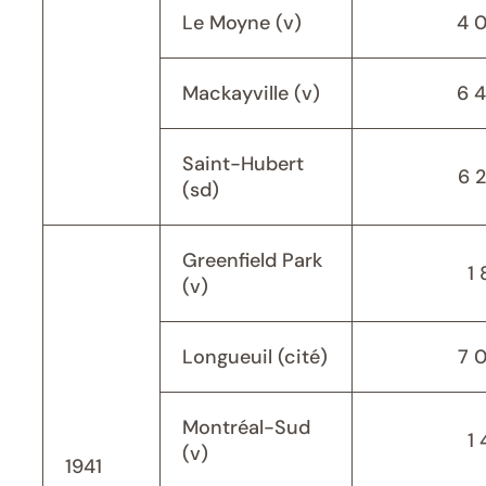
Le Moyne (v)
4 
Mackayville (v)
6 
Saint-Hubert
6 
(sd)
Greenfield Park
1 
(v)
Longueuil (cité)
7 
Montréal-Sud
1 
(v)
1941