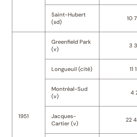
Saint-Hubert
10 
(sd)
Greenfield Park
3 
(v)
Longueuil (cité)
11 
Montréal-Sud
4 
(v)
1951
Jacques-
22 
Cartier (v)