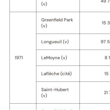
49 
(v)
Greenfield Park
15 
(v)
Longueuil (v)
97 
1971
LeMoyne (v)
8 
Laflèche (cité)
15 
Saint-Hubert
21 
(v)