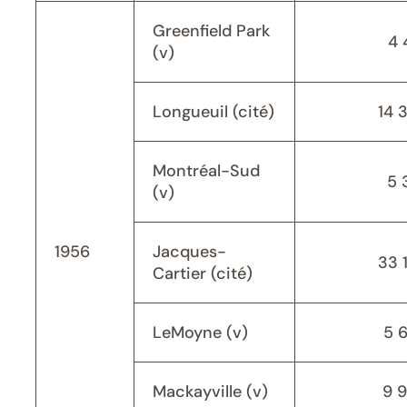
Greenfield Park
4 
(v)
Longueuil (cité)
14 
Montréal-Sud
5 
(v)
1956
Jacques-
33 
Cartier (cité)
LeMoyne (v)
5 
Mackayville (v)
9 