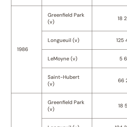
Greenfield Park
18 
(v)
Longueuil (v)
125 
1986
LeMoyne (v)
5 
Saint-Hubert
66 
(v)
Greenfield Park
18 
(v)