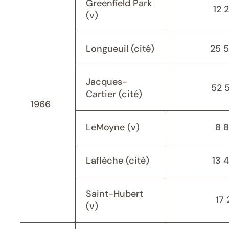
Greenfield Park
12 
(v)
Longueuil (cité)
25 
Jacques-
52 
Cartier (cité)
1966
LeMoyne (v)
8 
Laflèche (cité)
13 
Saint-Hubert
17 
(v)