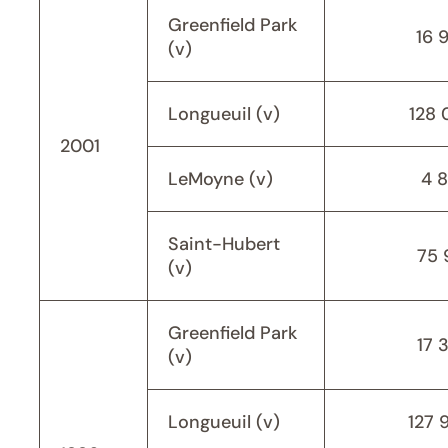
Greenfield Park
16 
(v)
Longueuil (v)
128 
2001
LeMoyne (v)
4 
Saint-Hubert
75 
(v)
Greenfield Park
17 
(v)
Longueuil (v)
127 