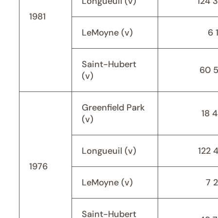
Longueuil (v)
124 
1981
LeMoyne (v)
6 
Saint-Hubert
60 
(v)
Greenfield Park
18 
(v)
Longueuil (v)
122 
1976
LeMoyne (v)
7 
Saint-Hubert