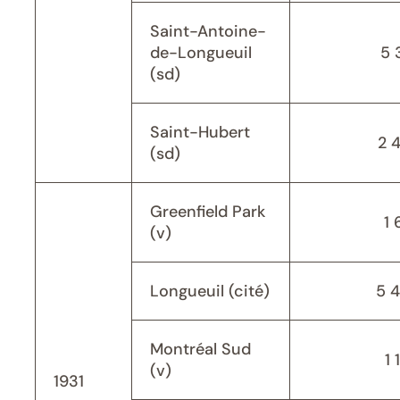
Saint-Antoine-
de-Longueuil
5 
(sd)
Saint-Hubert
2 
(sd)
Greenfield Park
1 
(v)
Longueuil (cité)
5 
Montréal Sud
1 
(v)
1931