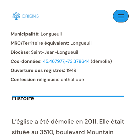
Skip
to
Paroisse:
Saint-Isaac-Jogues
content
Municipalité:
Longueuil
MRC/Territoire équivalent:
Longueuil
Diocèse:
Saint-Jean-Longueuil
Coordonnées:
45.467977,-73.378644
(démolie)
Ouverture des registres:
1949
Confession religieuse:
catholique
Histoire
L’église a été démolie en 2011. Elle était
située au 3510, boulevard Mountain