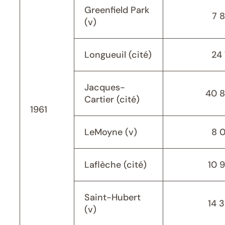
Greenfield Park
7 
(v)
Longueuil (cité)
24 
Jacques-
40 
Cartier (cité)
1961
LeMoyne (v)
8 
Laflèche (cité)
10 
Saint-Hubert
14 
(v)