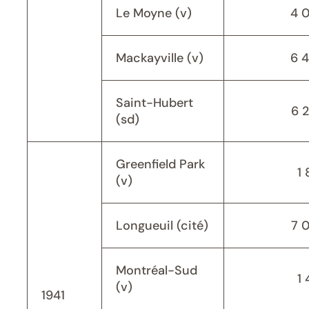
Le Moyne (v)
4 
Mackayville (v)
6 
Saint-Hubert
6 
(sd)
Greenfield Park
1 
(v)
Longueuil (cité)
7 
Montréal-Sud
1 
(v)
1941