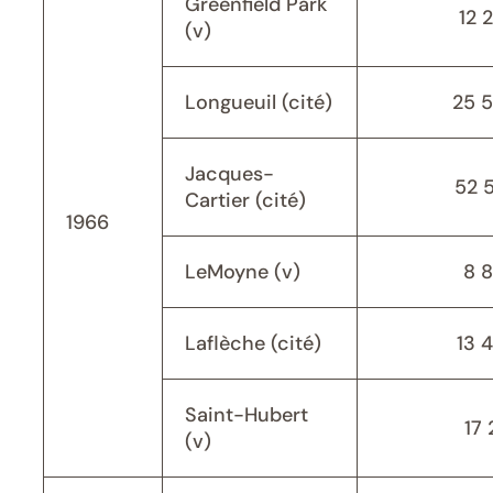
Greenfield Park
12 
(v)
Longueuil (cité)
25 
Jacques-
52 
Cartier (cité)
1966
LeMoyne (v)
8 
Laflèche (cité)
13 
Saint-Hubert
17 
(v)