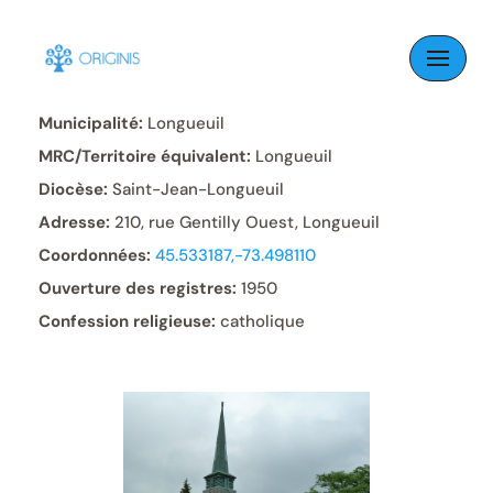
Skip
to
Paroisse:
Saint-Pierre-Apôtre
content
Municipalité:
Longueuil
MRC/Territoire équivalent:
Longueuil
Diocèse:
Saint-Jean-Longueuil
Adresse:
210, rue Gentilly Ouest, Longueuil
Coordonnées:
45.533187,-73.498110
Ouverture des registres:
1950
Confession religieuse:
catholique