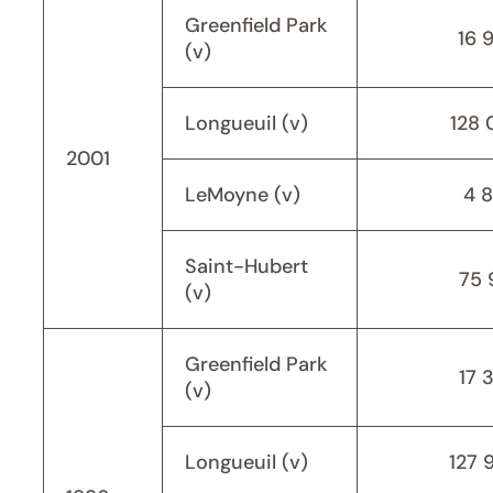
Greenfield Park
16 
(v)
Longueuil (v)
128 
2001
LeMoyne (v)
4 
Saint-Hubert
75 
(v)
Greenfield Park
17 
(v)
Longueuil (v)
127 