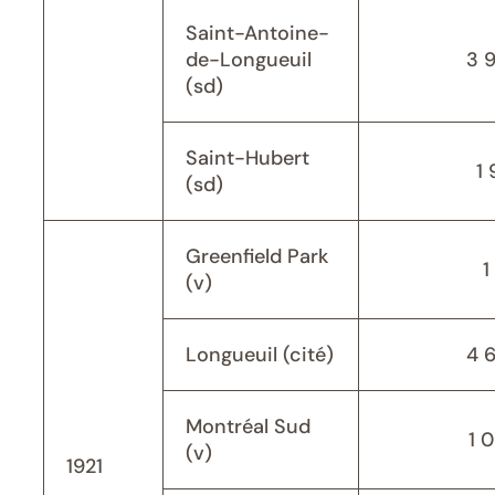
Saint-Antoine-
de-Longueuil
3 
(sd)
Saint-Hubert
1 
(sd)
Greenfield Park
1
(v)
Longueuil (cité)
4 
Montréal Sud
1 
(v)
1921