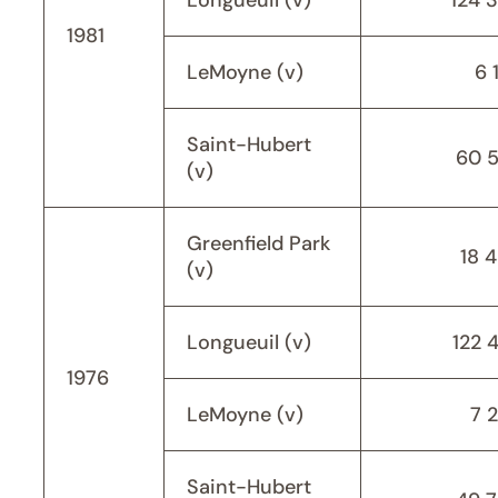
Longueuil (v)
124 
1981
LeMoyne (v)
6 
Saint-Hubert
60 
(v)
Greenfield Park
18 
(v)
Longueuil (v)
122 
1976
LeMoyne (v)
7 
Saint-Hubert