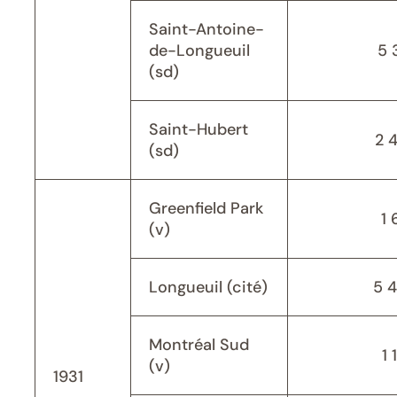
Saint-Antoine-
de-Longueuil
5 
(sd)
Saint-Hubert
2 
(sd)
Greenfield Park
1 
(v)
Longueuil (cité)
5 
Montréal Sud
1 
(v)
1931