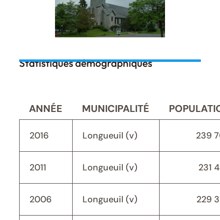
Statistiques démographiques
ANNÉE
MUNICIPALITÉ
POPULATI
2016
Longueuil (v)
239 
2011
Longueuil (v)
231 
2006
Longueuil (v)
229 