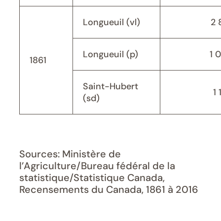
Longueuil (vl)
2 
Longueuil (p)
1 
1861
Saint-Hubert
1 
(sd)
Sources: Ministère de
l’Agriculture/Bureau fédéral de la
statistique/Statistique Canada,
Recensements du Canada, 1861 à 2016