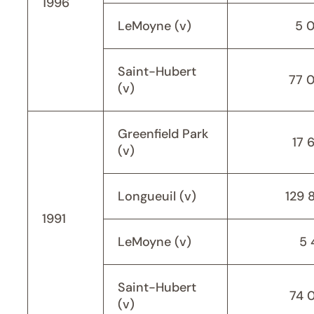
1996
LeMoyne (v)
5 
Saint-Hubert
77 
(v)
Greenfield Park
17 
(v)
Longueuil (v)
129 
1991
LeMoyne (v)
5 
Saint-Hubert
74 
(v)