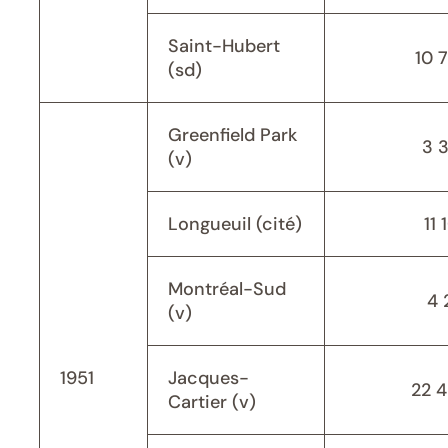
Saint-Hubert
10 
(sd)
Greenfield Park
3 
(v)
Longueuil (cité)
11 
Montréal-Sud
4 
(v)
1951
Jacques-
22 
Cartier (v)