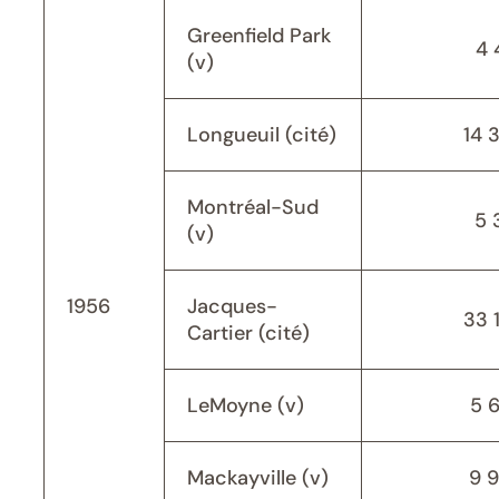
Greenfield Park
4 
(v)
Longueuil (cité)
14 
Montréal-Sud
5 
(v)
1956
Jacques-
33 
Cartier (cité)
LeMoyne (v)
5 
Mackayville (v)
9 