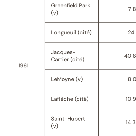
Greenfield Park
7 
(v)
Longueuil (cité)
24 
Jacques-
40 
Cartier (cité)
1961
LeMoyne (v)
8 
Laflèche (cité)
10 
Saint-Hubert
14 
(v)