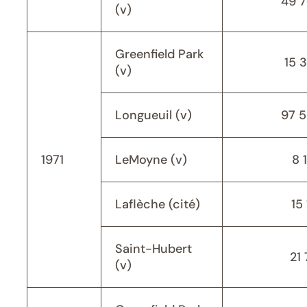
49 
(v)
Greenfield Park
15 
(v)
Longueuil (v)
97 
1971
LeMoyne (v)
8 
Laflèche (cité)
15 
Saint-Hubert
21 
(v)