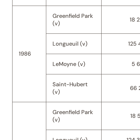
Greenfield Park
18 
(v)
Longueuil (v)
125 
1986
LeMoyne (v)
5 
Saint-Hubert
66 
(v)
Greenfield Park
18 
(v)