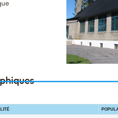
que
aphiques
LITÉ
POPULA