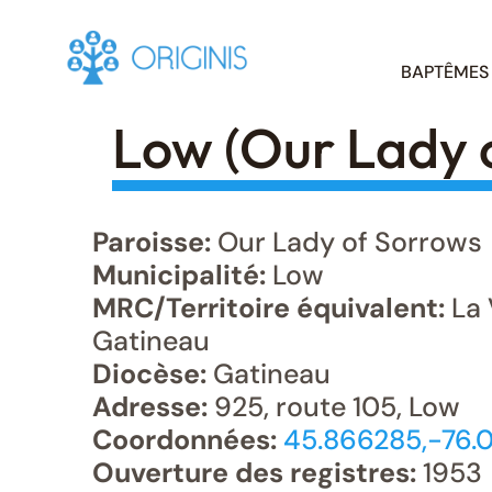
Skip
BAPTÊMES
to
content
Low (Our Lady 
Paroisse:
Our Lady of Sorrows
Municipalité:
Low
MRC/Territoire équivalent:
La 
Gatineau
Diocèse:
Gatineau
Adresse:
925, route 105, Low
Coordonnées:
45.866285,-76.
Ouverture des registres:
1953