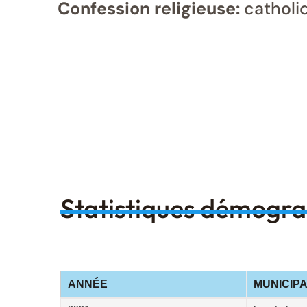
Confession religieuse:
catholi
Statistiques démogr
ANNÉE
MUNICIPA