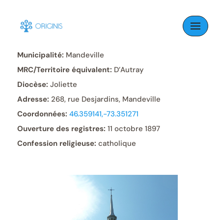
Skip
to
Paroisse:
Saint-Charles
content
Municipalité:
Mandeville
MRC/Territoire équivalent:
D’Autray
Diocèse:
Joliette
Adresse:
268, rue Desjardins, Mandeville
Coordonnées:
46.359141,-73.351271
Ouverture des registres:
11 octobre 1897
Confession religieuse:
catholique