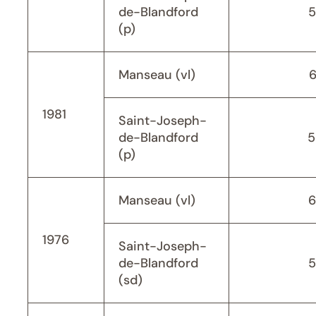
de-Blandford
5
(p)
Manseau (vl)
1981
Saint-Joseph-
de-Blandford
5
(p)
Manseau (vl)
6
1976
Saint-Joseph-
de-Blandford
5
(sd)