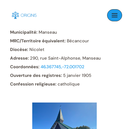
Skip
to
Paroisse:
Saint-Joseph
content
Municipalité:
Manseau
MRC/Territoire équivalent:
Bécancour
Diocèse:
Nicolet
Adresse:
290, rue Saint-Alphonse, Manseau
Coordonnées:
46.367745,-72.001702
Ouverture des registres:
5 janvier 1905
Confession religieuse:
catholique