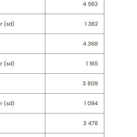
4 563
r (sd)
1 362
4 368
r (sd)
1 165
3 809
r (sd)
1 094
3 478