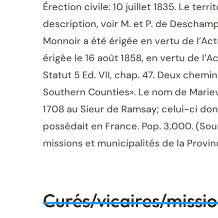
Érection civile: 10 juillet 1835. Le te
description, voir M. et P. de Descham
Monnoir a été érigée en vertu de l’Acte 
érigée le 16 août 1858, en vertu de l’Ac
Statut 5 Ed. VII, chap. 47. Deux chemi
Southern Counties». Le nom de Mariev
1708 au Sieur de Ramsay; celui-ci don
possédait en France. Pop. 3,000. (Sou
missions et municipalités de la Provi
Curés/vicaires/missi