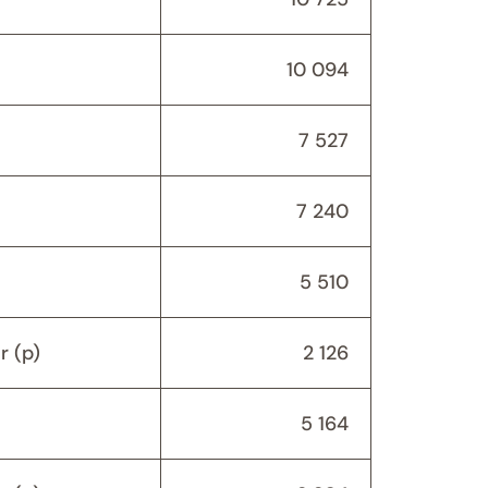
10 094
7 527
7 240
5 510
 (p)
2 126
5 164