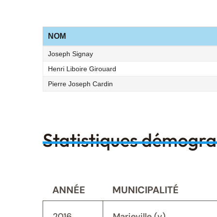
NOM
Joseph Signay
Henri Liboire Girouard
Pierre Joseph Cardin
Statistiques démogr
ANNÉE
MUNICIPALITÉ
2016
Marieville (v)