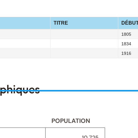
TITRE
DÉBU
1805
1834
1916
aphiques
POPULATION
10 725