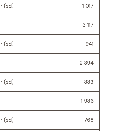
r (sd)
1 017
3 117
r (sd)
941
2 394
r (sd)
883
1 986
r (sd)
768