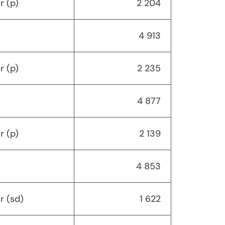
 (p)
2 204
4 913
 (p)
2 235
4 877
 (p)
2 139
4 853
r (sd)
1 622