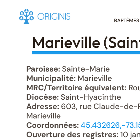
Skip
BAPTÊMES
to
content
Marieville (Sai
Paroisse:
Sainte-Marie
Municipalité:
Marieville
MRC/Territoire équivalent:
Rou
Diocèse:
Saint-Hyacinthe
Adresse:
603, rue Claude-de-
Marieville
Coordonnées:
45.432626,-73.
Ouverture des registres:
10 jan