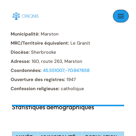
Skip
to
Paroisse:
Saint-René-Goupil
content
Municipalité:
Marston
MRC/Territoire équivalent:
Le Granit
Diocèse:
Sherbrooke
Adresse:
160, route 263, Marston
Coordonnées:
45.551007,-70.947658
Ouverture des registres:
1947
Confession religieuse:
catholique
Statistiques démographiques