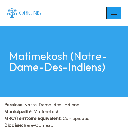
Skip
to
content
Matimekosh (Notre-
Dame-Des-Indiens)
Paroisse:
Notre-Dame-des-Indiens
Municipalité:
Matimekosh
MRC/Territoire équivalent:
Caniapiscau
Diocèse:
Baie-Comeau