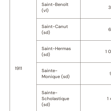
Saint-Benoît
3
(vl)
Saint-Canut
6
(sd)
Saint-Hermas
1 
(sd)
1911
Sainte-
Monique (sd)
Sainte-
Scholastique
1 
(sd)