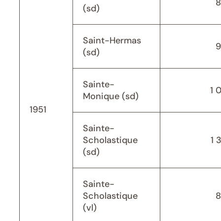
8
(sd)
Saint-Hermas
9
(sd)
Sainte-
1 
Monique (sd)
1951
Sainte-
Scholastique
1 
(sd)
Sainte-
Scholastique
8
(vl)