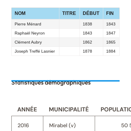
NOM
TITRE
DÉBUT
FIN
Pierre Ménard
1838
1843
Raphaël Neyron
1843
1847
Clément Aubry
1862
1865
Joseph Treffé Lasnier
1878
1884
Statistiques démographiques
ANNÉE
MUNICIPALITÉ
POPULATI
2016
Mirabel (v)
50 