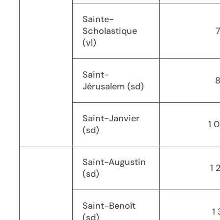
Sainte-
Scholastique
(vl)
Saint-
Jérusalem (sd)
Saint-Janvier
1 
(sd)
Saint-Augustin
1 
(sd)
Saint-Benoît
1 
(sd)