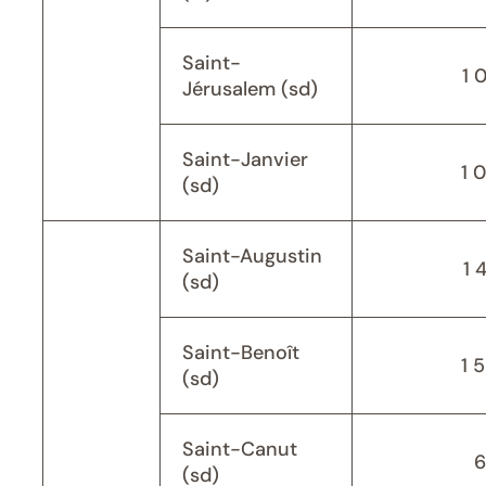
Saint-
1 
Jérusalem (sd)
Saint-Janvier
1 
(sd)
Saint-Augustin
1 
(sd)
Saint-Benoît
1 
(sd)
Saint-Canut
6
(sd)