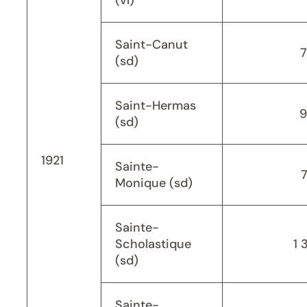
(vl)
Saint-Canut
(sd)
Saint-Hermas
9
(sd)
1921
Sainte-
Monique (sd)
Sainte-
Scholastique
1 
(sd)
Sainte-