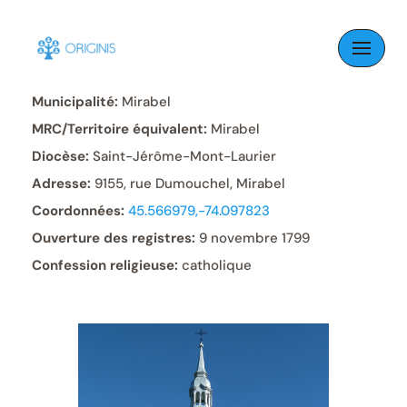
Skip
to
Paroisse:
Saint-Benoît
content
Municipalité:
Mirabel
MRC/Territoire équivalent:
Mirabel
Diocèse:
Saint-Jérôme-Mont-Laurier
Adresse:
9155, rue Dumouchel, Mirabel
Coordonnées:
45.566979,-74.097823
Ouverture des registres:
9 novembre 1799
Confession religieuse:
catholique