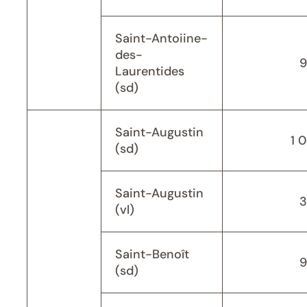
Saint-Antoiine-
des-
9
Laurentides
(sd)
Saint-Augustin
1 
(sd)
Saint-Augustin
3
(vl)
Saint-Benoît
9
(sd)