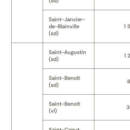
(sd)
Saint-Janvier-
de-Blainville
1 
(sd)
Saint-Augustin
1 
(sd)
Saint-Benoît
(sd)
Saint-Benoît
3
(vl)
Saint-Canut