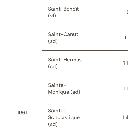
Saint-Benoît
(vl)
Saint-Canut
1
(sd)
Saint-Hermas
1 
(sd)
Sainte-
1 
Monique (sd)
Sainte-
1961
Scholastique
1 
(sd)