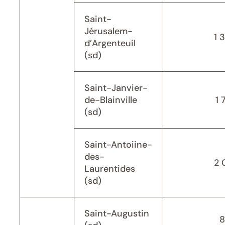
Saint-
Jérusalem-
1 
d’Argenteuil
(sd)
Saint-Janvier-
de-Blainville
1 
(sd)
Saint-Antoiine-
des-
2 
Laurentides
(sd)
Saint-Augustin
8