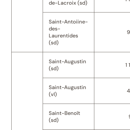
de-Lacroix (sd)
Saint-Antoiine-
des-
9
Laurentides
(sd)
Saint-Augustin
1 
(sd)
Saint-Augustin
4
(vl)
Saint-Benoît
(sd)