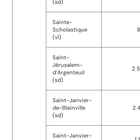
(sd)
Sainte-
Scholastique
(vl)
Saint-
Jérusalem-
2 
d’Argenteuil
(sd)
Saint-Janvier-
de-Blainville
2 
(sd)
Saint-Janvier-
1 