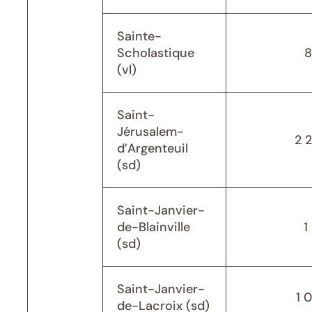
Sainte-
Scholastique
8
(vl)
Saint-
Jérusalem-
2 
d’Argenteuil
(sd)
Saint-Janvier-
de-Blainville
1
(sd)
Saint-Janvier-
1 
de-Lacroix (sd)