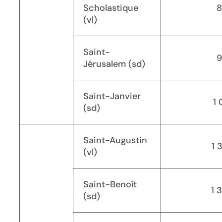
Scholastique
8
(vl)
Saint-
9
Jérusalem (sd)
Saint-Janvier
1 
(sd)
Saint-Augustin
1 
(vl)
Saint-Benoît
1 
(sd)