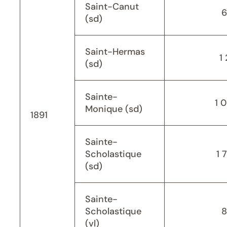
Saint-Canut
6
(sd)
Saint-Hermas
1 
(sd)
Sainte-
1 
Monique (sd)
1891
Sainte-
Scholastique
1 
(sd)
Sainte-
Scholastique
8
(vl)