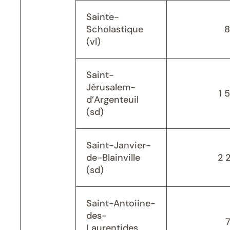
Sainte-
Scholastique
8
(vl)
Saint-
Jérusalem-
1 
d’Argenteuil
(sd)
Saint-Janvier-
de-Blainville
2 
(sd)
Saint-Antoiine-
des-
Laurentides