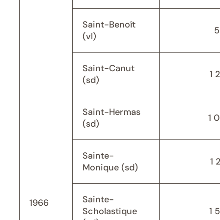
Saint-Benoît
5
(vl)
Saint-Canut
1 
(sd)
Saint-Hermas
1 
(sd)
Sainte-
1 
Monique (sd)
Sainte-
1966
Scholastique
1 