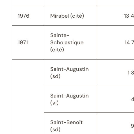
1976
Mirabel (cité)
13 
Sainte-
1971
Scholastique
14 
(cité)
Saint-Augustin
1 
(sd)
Saint-Augustin
(vl)
Saint-Benoît
9
(sd)