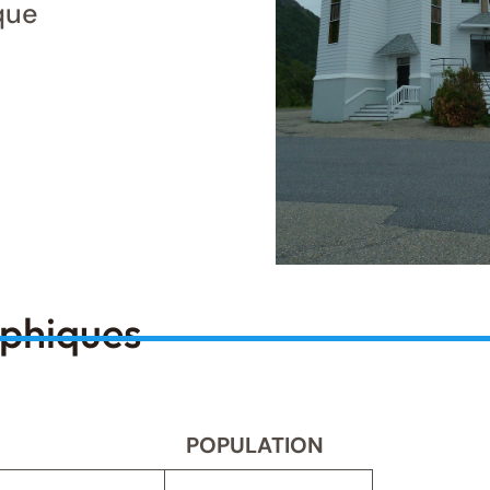
que
aphiques
POPULATION