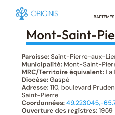
Skip
BAPTÊMES
to
content
Mont-Saint-Pier
Paroisse:
Saint-Pierre-aux-Lie
Municipalité:
Mont-Saint-Pier
MRC/Territoire équivalent:
La 
Diocèse:
Gaspé
Adresse:
110, boulevard Pruden
Saint-Pierre
Coordonnées:
49.223045,-65.
Ouverture des registres:
1959