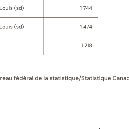
ouis (sd)
1 744
ouis (sd)
1 474
1 218
ureau fédéral de la statistique/Statistique Can