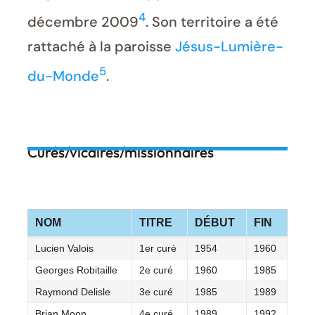
4
décembre 2009
. Son territoire a été
rattaché à la paroisse
Jésus-Lumière-
5
du-Monde
.
Curés/vicaires/missionnaires
NOM
TITRE
DÉBUT
FIN
Lucien Valois
1er curé
1954
1960
Georges Robitaille
2e curé
1960
1985
Raymond Delisle
3e curé
1985
1989
Brian Moon
4e curé
1989
1992