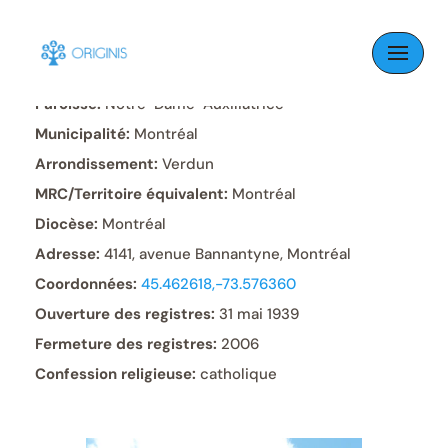
Skip
to
content
Paroisse:
Notre-Dame-Auxiliatrice
Municipalité:
Montréal
Arrondissement:
Verdun
MRC/Territoire équivalent:
Montréal
Diocèse:
Montréal
Adresse:
4141, avenue Bannantyne, Montréal
Coordonnées:
45.462618,-73.576360
Ouverture des registres:
31 mai 1939
Fermeture des registres:
2006
Confession religieuse:
catholique