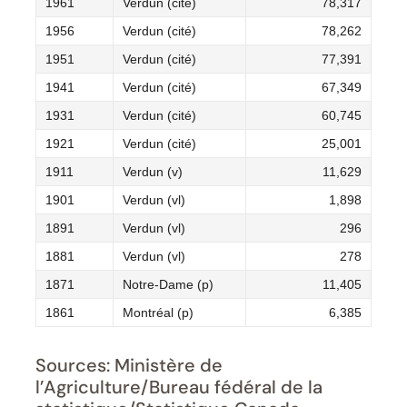
1961
Verdun (cité)
78,317
1956
Verdun (cité)
78,262
1951
Verdun (cité)
77,391
1941
Verdun (cité)
67,349
1931
Verdun (cité)
60,745
1921
Verdun (cité)
25,001
1911
Verdun (v)
11,629
1901
Verdun (vl)
1,898
1891
Verdun (vl)
296
1881
Verdun (vl)
278
1871
Notre-Dame (p)
11,405
1861
Montréal (p)
6,385
Sources: Ministère de
l’Agriculture/Bureau fédéral de la